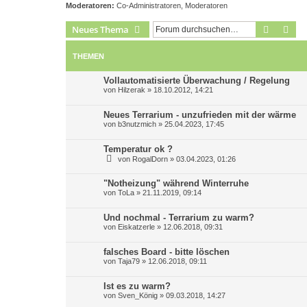
Moderatoren:
Co-Administratoren
,
Moderatoren
Suche
Erw
Neues Thema
THEMEN
Vollautomatisierte Überwachung / Regelung
von
Hilzerak
»
18.10.2012, 14:21
Neues Terrarium - unzufrieden mit der wärme
von
b3nutzmich
»
25.04.2023, 17:45
Temperatur ok ?
von
RogalDorn
»
03.04.2023, 01:26
"Notheizung" während Winterruhe
von
ToLa
»
21.11.2019, 09:14
Und nochmal - Terrarium zu warm?
von
Eiskatzerle
»
12.06.2018, 09:31
falsches Board - bitte löschen
von
Taja79
»
12.06.2018, 09:11
Ist es zu warm?
von
Sven_König
»
09.03.2018, 14:27