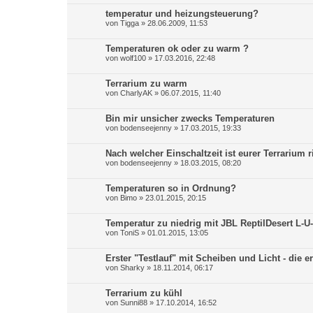
temperatur und heizungsteuerung?
von
Tigga
»
28.06.2009, 11:53
Temperaturen ok oder zu warm ?
von
wolf100
»
17.03.2016, 22:48
Terrarium zu warm
von
CharlyAK
»
06.07.2015, 11:40
Bin mir unsicher zwecks Temperaturen
von
bodenseejenny
»
17.03.2015, 19:33
Nach welcher Einschaltzeit ist eurer Terrarium r
von
bodenseejenny
»
18.03.2015, 08:20
Temperaturen so in Ordnung?
von
Bimo
»
23.01.2015, 20:15
Temperatur zu niedrig mit JBL ReptilDesert L-U
von
ToniS
»
01.01.2015, 13:05
Erster "Testlauf" mit Scheiben und Licht - die e
von
Sharky
»
18.11.2014, 06:17
Terrarium zu kühl
von
Sunni88
»
17.10.2014, 16:52