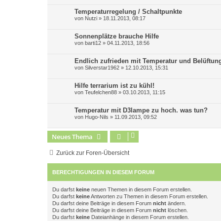
Temperaturregelung / Schaltpunkte
von
Nutzi
»
18.11.2013, 08:17
Sonnenplätze brauche Hilfe
von
barti12
»
04.11.2013, 18:56
Endlich zufrieden mit Temperatur und Belüftun
von
Silverstar1962
»
12.10.2013, 15:31
Hilfe terrarium ist zu kühl!
von
Teufelchen88
»
03.10.2013, 11:15
Temperatur mit D3lampe zu hoch. was tun?
von
Hugo-Nils
»
11.09.2013, 09:52
Neues Thema
Zurück zur Foren-Übersicht
BERECHTIGUNGEN IN DIESEM FORUM
Du darfst
keine
neuen Themen in diesem Forum erstellen.
Du darfst
keine
Antworten zu Themen in diesem Forum erstellen.
Du darfst deine Beiträge in diesem Forum
nicht
ändern.
Du darfst deine Beiträge in diesem Forum
nicht
löschen.
Du darfst
keine
Dateianhänge in diesem Forum erstellen.