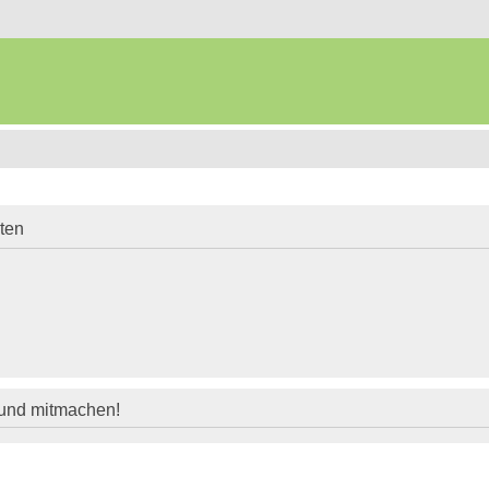
iten
 und mitmachen!