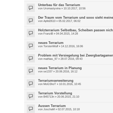
Unterbau für das Terrarium
von
Uromastyxina
»
10.10.2017, 10:56
Der Traum vom Terrarium und sooo sieht mein
von
Apfel2610
»
05.02.2017, 06:02
Holzterrarium Selbstbau, Scheiben passen nicht
von
FranziB
»
04.04.2015, 14:28
neues Terrarium
von
TorstenWulf
»
14.12.2016, 16:06
Problem mit Versiegelung bei Zwergbartagam
von
mathias_97
»
28.07.2016, 09:43
neues Terrarium in Planung
von
se1337
»
20.06.2016, 16:12
Terrariumserweiterung
von
MoGShoT
»
10.01.2016, 10:45
Terrarium Vorstellung
von
B45713n
»
20.06.2015, 21:10
Aussen Terrarium
von
JoschaM
»
02.07.2015, 10:18