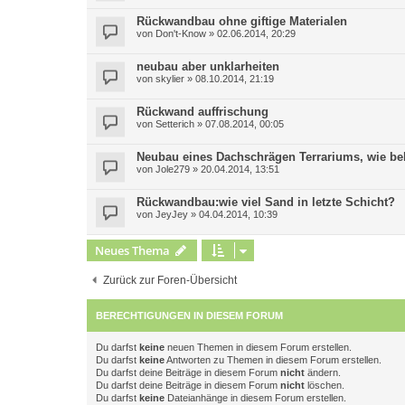
Rückwandbau ohne giftige Materialen
von
Don't-Know
»
02.06.2014, 20:29
neubau aber unklarheiten
von
skylier
»
08.10.2014, 21:19
Rückwand auffrischung
von
Setterich
»
07.08.2014, 00:05
Neubau eines Dachschrägen Terrariums, wie be
von
Jole279
»
20.04.2014, 13:51
Rückwandbau:wie viel Sand in letzte Schicht?
von
JeyJey
»
04.04.2014, 10:39
Neues Thema
Zurück zur Foren-Übersicht
BERECHTIGUNGEN IN DIESEM FORUM
Du darfst
keine
neuen Themen in diesem Forum erstellen.
Du darfst
keine
Antworten zu Themen in diesem Forum erstellen.
Du darfst deine Beiträge in diesem Forum
nicht
ändern.
Du darfst deine Beiträge in diesem Forum
nicht
löschen.
Du darfst
keine
Dateianhänge in diesem Forum erstellen.