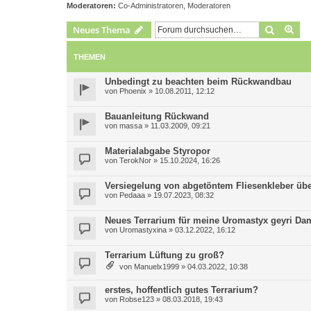
Moderatoren:
Co-Administratoren
,
Moderatoren
Suche
Erw
Neues Thema
THEMEN
Unbedingt zu beachten beim Rückwandbau
von
Phoenix
»
10.08.2011, 12:12
Bauanleitung Rückwand
von
massa
»
11.03.2009, 09:21
Materialabgabe Styropor
von
TerokNor
»
15.10.2024, 16:26
Versiegelung von abgetöntem Fliesenkleber üb
von
Pedaaa
»
19.07.2023, 08:32
Neues Terrarium für meine Uromastyx geyri Da
von
Uromastyxina
»
03.12.2022, 16:12
Terrarium Lüftung zu groß?
von
Manuelx1999
»
04.03.2022, 10:38
erstes, hoffentlich gutes Terrarium?
von
Robse123
»
08.03.2018, 19:43