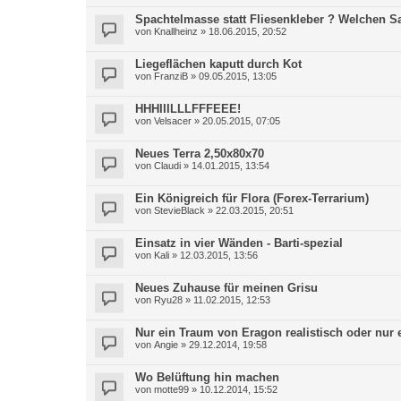
Spachtelmasse statt Fliesenkleber ? Welchen 
von
Knallheinz
»
18.06.2015, 20:52
Liegeflächen kaputt durch Kot
von
FranziB
»
09.05.2015, 13:05
HHHIIILLLFFFEEE!
von
Velsacer
»
20.05.2015, 07:05
Neues Terra 2,50x80x70
von
Claudi
»
14.01.2015, 13:54
Ein Königreich für Flora (Forex-Terrarium)
von
StevieBlack
»
22.03.2015, 20:51
Einsatz in vier Wänden - Barti-spezial
von
Kali
»
12.03.2015, 13:56
Neues Zuhause für meinen Grisu
von
Ryu28
»
11.02.2015, 12:53
Nur ein Traum von Eragon realistisch oder nur 
von
Angie
»
29.12.2014, 19:58
Wo Belüftung hin machen
von
motte99
»
10.12.2014, 15:52