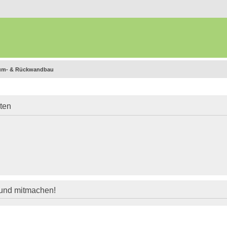
ium- & Rückwandbau
iten
 und mitmachen!