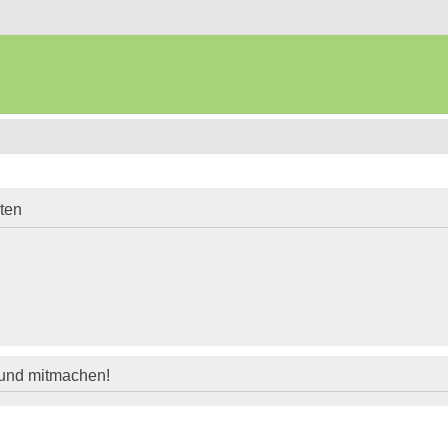
iten
 und mitmachen!