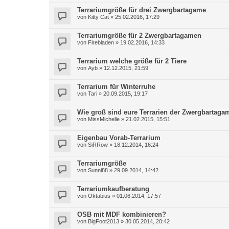
Terrariumgröße für drei Zwergbartagame
von
Kitty Cat
»
25.02.2016, 17:29
Terrariumgröße für 2 Zwergbartagamen
von
Firebladen
»
19.02.2016, 14:33
Terrarium welche größe für 2 Tiere
von
Ayb
»
12.12.2015, 21:59
Terrarium für Winterruhe
von
Tari
»
20.09.2015, 19:17
Wie groß sind eure Terrarien der Zwergbartag
von
MissMichelle
»
21.02.2015, 15:51
Eigenbau Vorab-Terrarium
von
SiRRow
»
18.12.2014, 16:24
Terrariumgröße
von
Sunni88
»
29.09.2014, 14:42
Terrariumkaufberatung
von
Oktabius
»
01.06.2014, 17:57
OSB mit MDF kombinieren?
von
BigFoot2013
»
30.05.2014, 20:42