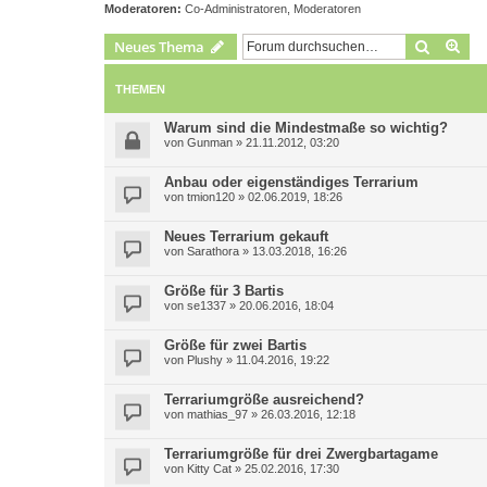
Moderatoren:
Co-Administratoren
,
Moderatoren
Suche
Erw
Neues Thema
THEMEN
Warum sind die Mindestmaße so wichtig?
von
Gunman
»
21.11.2012, 03:20
Anbau oder eigenständiges Terrarium
von
tmion120
»
02.06.2019, 18:26
Neues Terrarium gekauft
von
Sarathora
»
13.03.2018, 16:26
Größe für 3 Bartis
von
se1337
»
20.06.2016, 18:04
Größe für zwei Bartis
von
Plushy
»
11.04.2016, 19:22
Terrariumgröße ausreichend?
von
mathias_97
»
26.03.2016, 12:18
Terrariumgröße für drei Zwergbartagame
von
Kitty Cat
»
25.02.2016, 17:30