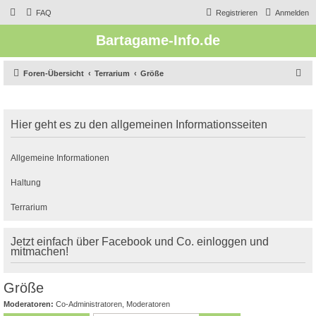
FAQ
Registrieren
Anmelden
Bartagame-Info.de
S
Foren-Übersicht
Terrarium
Größe
u
c
Hier geht es zu den allgemeinen Informationsseiten
h
e
Allgemeine Informationen
Haltung
Terrarium
Jetzt einfach über Facebook und Co. einloggen und
mitmachen!
Größe
Moderatoren:
Co-Administratoren
,
Moderatoren