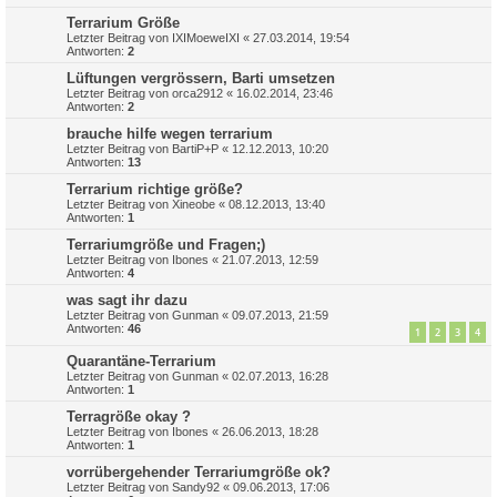
Terrarium Größe
Letzter Beitrag von
IXIMoeweIXI
«
27.03.2014, 19:54
Antworten:
2
Lüftungen vergrössern, Barti umsetzen
Letzter Beitrag von
orca2912
«
16.02.2014, 23:46
Antworten:
2
brauche hilfe wegen terrarium
Letzter Beitrag von
BartiP+P
«
12.12.2013, 10:20
Antworten:
13
Terrarium richtige größe?
Letzter Beitrag von
Xineobe
«
08.12.2013, 13:40
Antworten:
1
Terrariumgröße und Fragen;)
Letzter Beitrag von
Ibones
«
21.07.2013, 12:59
Antworten:
4
was sagt ihr dazu
Letzter Beitrag von
Gunman
«
09.07.2013, 21:59
Antworten:
46
1
2
3
4
Quarantäne-Terrarium
Letzter Beitrag von
Gunman
«
02.07.2013, 16:28
Antworten:
1
Terragröße okay ?
Letzter Beitrag von
Ibones
«
26.06.2013, 18:28
Antworten:
1
vorrübergehender Terrariumgröße ok?
Letzter Beitrag von
Sandy92
«
09.06.2013, 17:06