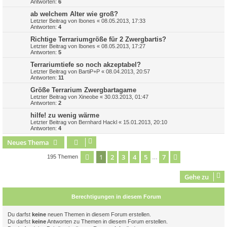
Antworten:
6
ab welchem Alter wie groß?
Letzter Beitrag von
Ibones
«
08.05.2013, 17:33
Antworten:
4
Richtige Terrariumgröße für 2 Zwergbartis?
Letzter Beitrag von
Ibones
«
08.05.2013, 17:27
Antworten:
5
Terrariumtiefe so noch akzeptabel?
Letzter Beitrag von
BartiP+P
«
08.04.2013, 20:57
Antworten:
11
Größe Terrarium Zwergbartagame
Letzter Beitrag von
Xineobe
«
30.03.2013, 01:47
Antworten:
2
hilfe! zu wenig wärme
Letzter Beitrag von
Bernhard Hackl
«
15.01.2013, 20:10
Antworten:
4
Neues Thema
1
2
3
4
5
7
Seite
1
von
7
Nächste
195 Themen
…
Gehe zu
Berechtigungen in diesem Forum
Du darfst
keine
neuen Themen in diesem Forum erstellen.
Du darfst
keine
Antworten zu Themen in diesem Forum erstellen.