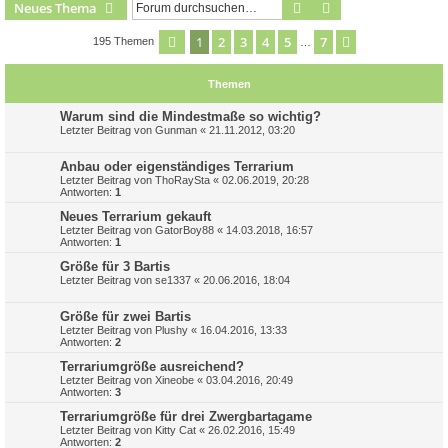
Suche
Erweiterte Suche
Neues Thema
1
2
3
4
5
7
Seite
1
von
7
Nächste
195 Themen
…
Themen
Warum sind die Mindestmaße so wichtig?
Letzter Beitrag von
Gunman
«
21.11.2012, 03:20
Anbau oder eigenständiges Terrarium
Letzter Beitrag von
ThoRaySta
«
02.06.2019, 20:28
Antworten:
1
Neues Terrarium gekauft
Letzter Beitrag von
GatorBoy88
«
14.03.2018, 16:57
Antworten:
1
Größe für 3 Bartis
Letzter Beitrag von
se1337
«
20.06.2016, 18:04
Größe für zwei Bartis
Letzter Beitrag von
Plushy
«
16.04.2016, 13:33
Antworten:
2
Terrariumgröße ausreichend?
Letzter Beitrag von
Xineobe
«
03.04.2016, 20:49
Antworten:
3
Terrariumgröße für drei Zwergbartagame
Letzter Beitrag von
Kitty Cat
«
26.02.2016, 15:49
Antworten:
2