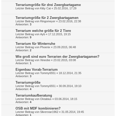
Terrariumgröße für drei Zwergbartagame
Letzter Beitrag von
Kitty Cat
«
25.02.2016, 17:29
Terrariumgröße für 2 Zwergbartagamen
Letzter Beitrag von
Ringomeyer
«
23.02.2016, 22:38
Antworten:
3
Terrarium welche größe für 2 Tiere
Letzter Beitrag von
Ayb
«
17.12.2015, 19:15
Antworten:
9
Terrarium für Winterruhe
Letzter Beitrag von
Phoenix
«
23.09.2015, 06:48
Antworten:
2
Wie groß sind eure Terrarien der Zwergbartagamen?
Letzter Beitrag von
Xineobe
«
23.02.2015, 03:08
Antworten:
1
Eigenbau Vorab-Terrarium
Letzter Beitrag von
Tommy6551
«
18.12.2014, 21:35
Antworten:
3
Terrariumgröße
Letzter Beitrag von
Tommy6551
«
30.09.2014, 19:10
Antworten:
4
Terrariumkaufberatung
Letzter Beitrag von
Oktabius
«
03.06.2014, 18:15
Antworten:
4
OSB mit MDF kombinieren?
Letzter Beitrag von
Silverstar1962
«
31.05.2014, 19:45
Antworten:
1