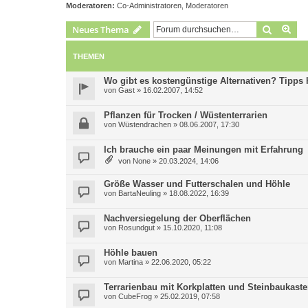
Moderatoren:
Co-Administratoren
,
Moderatoren
Suche
Erw
Neues Thema
THEMEN
Wo gibt es kostengünstige Alternativen? Tipps h
von
Gast
»
16.02.2007, 14:52
Pflanzen für Trocken / Wüstenterrarien
von
Wüstendrachen
»
08.06.2007, 17:30
Ich brauche ein paar Meinungen mit Erfahrung
von
None
»
20.03.2024, 14:06
Größe Wasser und Futterschalen und Höhle
von
BartaNeuling
»
18.08.2022, 16:39
Nachversiegelung der Oberflächen
von
Rosundgut
»
15.10.2020, 11:08
Höhle bauen
von
Martina
»
22.06.2020, 05:22
Terrarienbau mit Korkplatten und Steinbaukast
von
CubeFrog
»
25.02.2019, 07:58