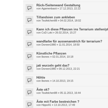
Rück-/Seitenwand Gestaltung
von
Agamenbasti
»
17.12.2013, 22:22
Tillandsien zum ankleben
von
Teufelchen88
»
04.02.2014, 18:02
Kann ich diese Pflanzen ins Terrarium stellen/p
von
CoD Loki
»
26.02.2014, 15:27
wandfarbe für aussenanstrich für terrarium?
von
Doreen1980
»
11.01.2014, 18:50
Künstliche Pflanzen
von
Ibones
»
02.01.2014, 10:18
jati wurzeln geht das?
von
Doreen1980
»
09.12.2013, 22:21
Höhle
von
Ibones
»
14.10.2013, 19:15
Äste ok?
von
Teufelchen88
»
05.11.2013, 16:44
Äste mit Farbe bestreichen ?
von
Hippo91
»
13.10.2013, 17:49