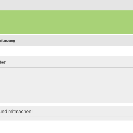
epflanzung
iten
 und mitmachen!