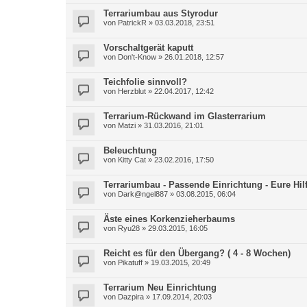
Terrariumbau aus Styrodur
von
PatrickR
»
03.03.2018, 23:51
Vorschaltgerät kaputt
von
Don't-Know
»
26.01.2018, 12:57
Teichfolie sinnvoll?
von
Herzblut
»
22.04.2017, 12:42
Terrarium-Rückwand im Glasterrarium
von
Matzi
»
31.03.2016, 21:01
Beleuchtung
von
Kitty Cat
»
23.02.2016, 17:50
Terrariumbau - Passende Einrichtung - Eure Hilfe
von
Dark@ngel887
»
03.08.2015, 06:04
Äste eines Korkenzieherbaums
von
Ryu28
»
29.03.2015, 16:05
Reicht es für den Übergang? ( 4 - 8 Wochen)
von
Pikatuff
»
19.03.2015, 20:49
Terrarium Neu Einrichtung
von
Dazpira
»
17.09.2014, 20:03