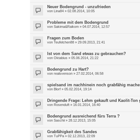
Neuer Bodengrund - unzufrieden
von
Lina84
»
02.08.2014, 10:05
Probleme mit dem Bodengrund
von
Sakima&Raikom
»
04.07.2014, 12:57
Fragen zum Boden
von
Teufelchen88
»
29.09.2013, 21:41
Ist von dem Sand etwas zu gebrauchen?
von
Oktabius
»
05.06.2014, 21:22
Bodengrund zu Hart?
von
realsvenson
»
27.02.2014, 06:58
spielsand im nachhinein noch grabfähig mach
von
Blorf
»
05.02.2014, 19:14
Dringende Frage: Lehm gekauft und Kaolit-Ton g
von
Rosenduft
»
16.01.2014, 16:40
Bodengrund ausreichend fürs Terra ?
von
Saschii
»
28.12.2013, 15:05
Grabfähigkeit des Sandes
von
TuPPa
»
02.12.2013, 22:09