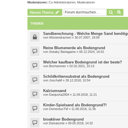
Moderatoren:
Co-Administratoren
,
Moderatoren
Suche
Erw
Neues Thema
THEMEN
Sandberechnung - Welche Menge Sand benötig
von
Wüstendrachen
»
30.07.2007, 18:09
Reine Blumenerde als Bodengrund
von
Sneaky Bartagame
»
06.12.2024, 16:52
Welcher kaufbare Bodengrund ist der beste?
von
Boxhamster
»
02.02.2021, 10:13
Schildkrötensubstrat als Bodengrund
von
JoschaM
»
28.12.2018, 10:54
Kalziumsand
von
Danjusha2904
»
11.09.2018, 11:21
Kinder-Spielsand als Bodengrund?!
von
DomentusTM
»
11.08.2018, 11:36
bioaktiver Bodengrund
von
Eiskatzerle
»
09.06.2018, 14:32