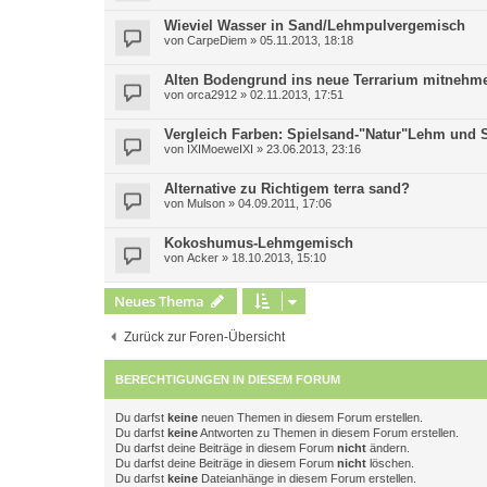
Wieviel Wasser in Sand/Lehmpulvergemisch
von
CarpeDiem
»
05.11.2013, 18:18
Alten Bodengrund ins neue Terrarium mitnehme
von
orca2912
»
02.11.2013, 17:51
Vergleich Farben: Spielsand-"Natur"Lehm und S
von
IXIMoeweIXI
»
23.06.2013, 23:16
Alternative zu Richtigem terra sand?
von
Mulson
»
04.09.2011, 17:06
Kokoshumus-Lehmgemisch
von
Acker
»
18.10.2013, 15:10
Neues Thema
Zurück zur Foren-Übersicht
BERECHTIGUNGEN IN DIESEM FORUM
Du darfst
keine
neuen Themen in diesem Forum erstellen.
Du darfst
keine
Antworten zu Themen in diesem Forum erstellen.
Du darfst deine Beiträge in diesem Forum
nicht
ändern.
Du darfst deine Beiträge in diesem Forum
nicht
löschen.
Du darfst
keine
Dateianhänge in diesem Forum erstellen.