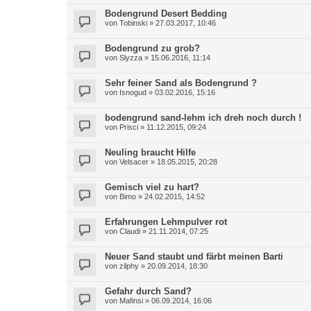
Bodengrund Desert Bedding
von
Tobinski
»
27.03.2017, 10:46
Bodengrund zu grob?
von
Slyzza
»
15.06.2016, 11:14
Sehr feiner Sand als Bodengrund ?
von
Isnogud
»
03.02.2016, 15:16
bodengrund sand-lehm ich dreh noch durch !
von
Prisci
»
11.12.2015, 09:24
Neuling braucht Hilfe
von
Velsacer
»
18.05.2015, 20:28
Gemisch viel zu hart?
von
Bimo
»
24.02.2015, 14:52
Erfahrungen Lehmpulver rot
von
Claudi
»
21.11.2014, 07:25
Neuer Sand staubt und färbt meinen Barti
von
zilphy
»
20.09.2014, 18:30
Gefahr durch Sand?
von
Mafinsi
»
06.09.2014, 16:06