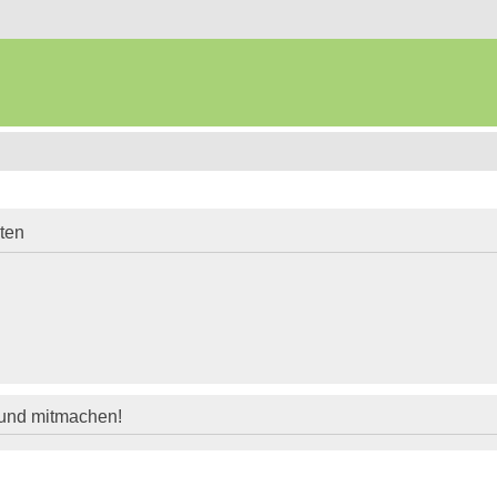
iten
 und mitmachen!