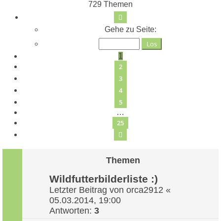
729 Themen
Seite
1
von
25
Gehe zu Seite:
1
2
3
4
5
…
25
Nächste
Themen
Wildfutterbilderliste :)
Letzter Beitrag von
orca2912
«
05.03.2014, 19:00
Antworten:
3