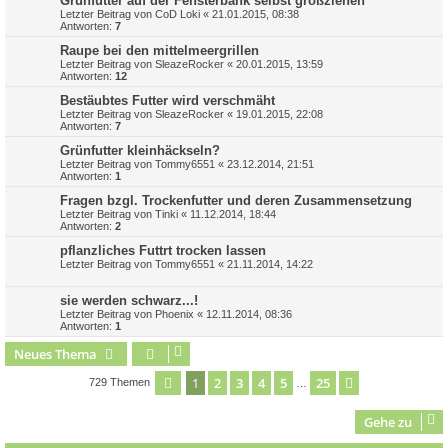
Grünfutter auf der Fensterbank selbst großziehen
Letzter Beitrag von
CoD Loki
«
21.01.2015, 08:38
Antworten:
7
Raupe bei den mittelmeergrillen
Letzter Beitrag von
SleazeRocker
«
20.01.2015, 13:59
Antworten:
12
Bestäubtes Futter wird verschmäht
Letzter Beitrag von
SleazeRocker
«
19.01.2015, 22:08
Antworten:
7
Grünfutter kleinhäckseln?
Letzter Beitrag von
Tommy6551
«
23.12.2014, 21:51
Antworten:
1
Fragen bzgl. Trockenfutter und deren Zusammensetzung
Letzter Beitrag von
Tinki
«
11.12.2014, 18:44
Antworten:
2
pflanzliches Futtrt trocken lassen
Letzter Beitrag von
Tommy6551
«
21.11.2014, 14:22
sie werden schwarz...!
Letzter Beitrag von
Phoenix
«
12.11.2014, 08:36
Antworten:
1
Neues Thema
1
2
3
4
5
25
Seite
1
von
25
Nächste
729 Themen
…
Gehe zu