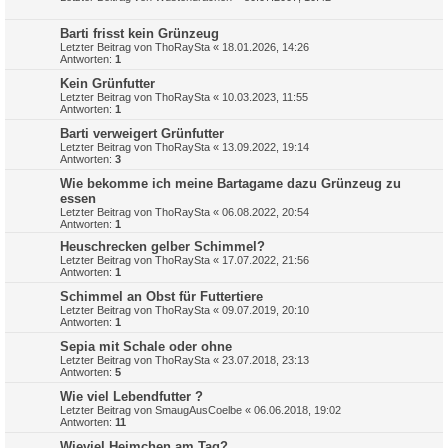
Barti frisst kein Grünzeug
Letzter Beitrag von
ThoRaySta
«
18.01.2026, 14:26
Antworten:
1
Kein Grünfutter
Letzter Beitrag von
ThoRaySta
«
10.03.2023, 11:55
Antworten:
1
Barti verweigert Grünfutter
Letzter Beitrag von
ThoRaySta
«
13.09.2022, 19:14
Antworten:
3
Wie bekomme ich meine Bartagame dazu Grünzeug zu
essen
Letzter Beitrag von
ThoRaySta
«
06.08.2022, 20:54
Antworten:
1
Heuschrecken gelber Schimmel?
Letzter Beitrag von
ThoRaySta
«
17.07.2022, 21:56
Antworten:
1
Schimmel an Obst für Futtertiere
Letzter Beitrag von
ThoRaySta
«
09.07.2019, 20:10
Antworten:
1
Sepia mit Schale oder ohne
Letzter Beitrag von
ThoRaySta
«
23.07.2018, 23:13
Antworten:
5
Wie viel Lebendfutter ?
Letzter Beitrag von
SmaugAusCoelbe
«
06.06.2018, 19:02
Antworten:
11
Wieviel Heimchen am Tag?