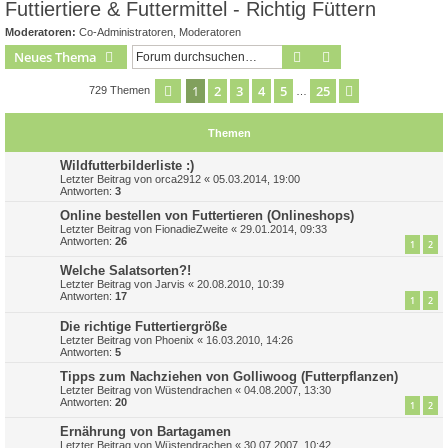
Futtiertiere & Futtermittel - Richtig Füttern
Moderatoren:
Co-Administratoren
,
Moderatoren
Suche
Erweiterte Suche
Neues Thema
1
2
3
4
5
25
Seite
1
von
25
Nächste
729 Themen
…
Themen
Wildfutterbilderliste :)
Letzter Beitrag von
orca2912
«
05.03.2014, 19:00
Antworten:
3
Online bestellen von Futtertieren (Onlineshops)
Letzter Beitrag von
FionadieZweite
«
29.01.2014, 09:33
Antworten:
26
1
2
Welche Salatsorten?!
Letzter Beitrag von
Jarvis
«
20.08.2010, 10:39
Antworten:
17
1
2
Die richtige Futtertiergröße
Letzter Beitrag von
Phoenix
«
16.03.2010, 14:26
Antworten:
5
Tipps zum Nachziehen von Golliwoog (Futterpflanzen)
Letzter Beitrag von
Wüstendrachen
«
04.08.2007, 13:30
Antworten:
20
1
2
Ernährung von Bartagamen
Letzter Beitrag von
Wüstendrachen
«
30.07.2007, 10:42