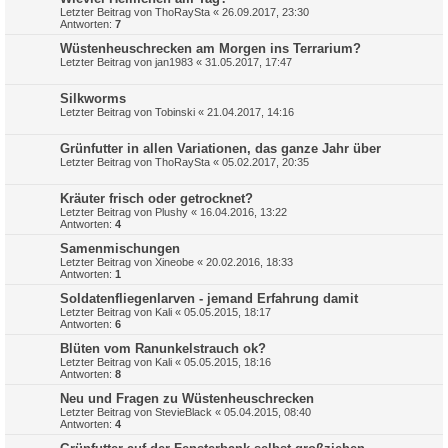
Letzter Beitrag von
ThoRaySta
«
26.09.2017, 23:30
Antworten:
7
Wüstenheuschrecken am Morgen ins Terrarium?
Letzter Beitrag von
jan1983
«
31.05.2017, 17:47
Silkworms
Letzter Beitrag von
Tobinski
«
21.04.2017, 14:16
Grünfutter in allen Variationen, das ganze Jahr über
Letzter Beitrag von
ThoRaySta
«
05.02.2017, 20:35
Kräuter frisch oder getrocknet?
Letzter Beitrag von
Plushy
«
16.04.2016, 13:22
Antworten:
4
Samenmischungen
Letzter Beitrag von
Xineobe
«
20.02.2016, 18:33
Antworten:
1
Soldatenfliegenlarven - jemand Erfahrung damit
Letzter Beitrag von
Kali
«
05.05.2015, 18:17
Antworten:
6
Blüten vom Ranunkelstrauch ok?
Letzter Beitrag von
Kali
«
05.05.2015, 18:16
Antworten:
8
Neu und Fragen zu Wüstenheuschrecken
Letzter Beitrag von
StevieBlack
«
05.04.2015, 08:40
Antworten:
4