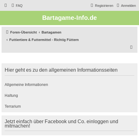
FAQ
Registrieren
Anmelden
Bartagame-Info.de
Foren-Übersicht
Bartagamen
Futtiertiere & Futtermittel - Richtig Füttern
S
u
c
Hier geht es zu den allgemeinen Informationsseiten
h
e
Allgemeine Informationen
Haltung
Terrarium
Jetzt einfach über Facebook und Co. einloggen und
mitmachen!