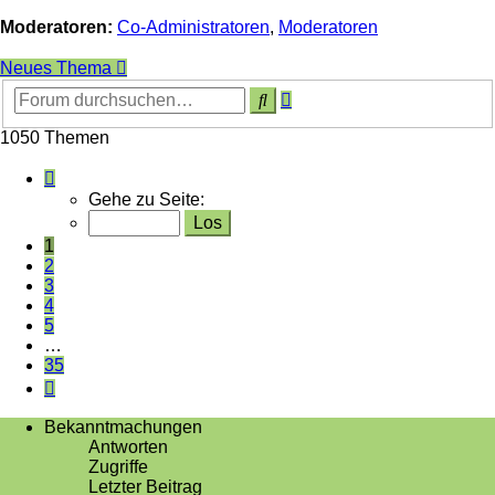
Moderatoren:
Co-Administratoren
,
Moderatoren
Neues Thema
Erweiterte
Suche
Suche
1050 Themen
Seite
1
Gehe zu Seite:
von
35
1
2
3
4
5
…
35
Nächste
Bekanntmachungen
Antworten
Zugriffe
Letzter Beitrag