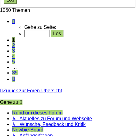
1050 Themen
Seite
1
Gehe zu Seite:
von
35
1
2
3
4
5
…
35
Nächste
Zurück zur Foren-Übersicht
Gehe zu
Rund um dieses Forum
↳ Aktuelles zu Forum und Webseite
↳ Wünsche, Feedback und Kritik
Newbie-Board
↳ Anfängerfragen