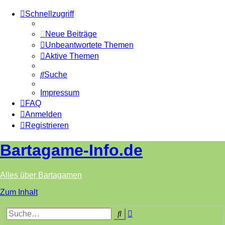
Schnellzugriff
Neue Beiträge
Unbeantwortete Themen
Aktive Themen
Suche
Impressum
FAQ
Anmelden
Registrieren
Bartagame-Info.de
Alles über Bartagamen
Zum Inhalt
Erweiterte
Suche
Suche