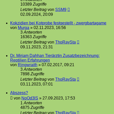
10389
Zugriffe
Letzter Beitrag
von
SSM9
02.09.2024, 20:09
Kokzidien bei Kotprobe festgestellt - zwergbartagame
von
Murga
»
02.11.2023, 16:56
3
Antworten
16363
Zugriffe
Letzter Beitrag
von
ThoRaySta
09.11.2023, 21:31
Dr. Miriam Dahhan Tierärztin Zusatzbezeichnung:
Reptilien Erfahrungen
von
Ringwraith
»
07.02.2017, 09:21
3
Antworten
7898
Zugriffe
Letzter Beitrag
von
ThoRaySta
03.11.2023, 07:01
Abszess?
von
NoOd3lS
»
27.09.2023, 17:53
1
Antworten
4875
Zugriffe
Letzter Beitrag
von
ThoRaySta