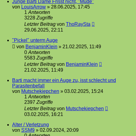
Junge Barti Dame Frisst nicht, "Müde"
von
LouisArrow
»
28.06.2025, 17:45
1
Antworten
3228
Zugriffe
Letzter Beitrag
von
ThoRaySta
29.06.2025, 22:11
"Pickel" unterm Auge
von
BenjaminKlein
»
21.02.2025, 11:49
0
Antworten
5583
Zugriffe
Letzter Beitrag
von
BenjaminKlein
21.02.2025, 11:49
Barti macht immer ein Auge zu, isst schlecht und
Parasitenbefall
von
Mutschekiepchen
»
03.02.2025, 15:24
1
Antworten
2397
Zugriffe
Letzter Beitrag
von
Mutschekiepchen
03.02.2025, 16:21
Alter / Verletzung
von
SSM9
»
02.09.2024, 20:09
0
Antworten