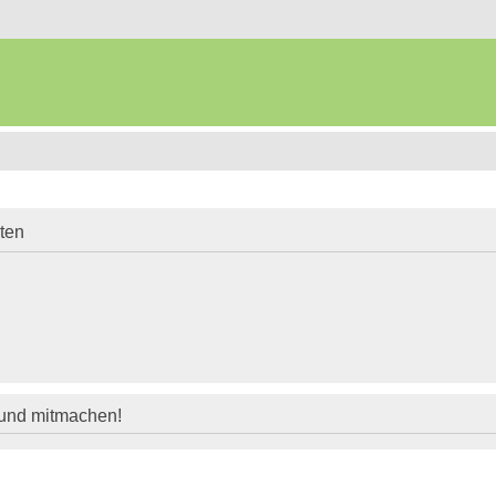
iten
 und mitmachen!