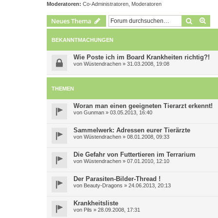
Moderatoren:
Co-Administratoren
,
Moderatoren
Suche
Erw
Neues Thema
BEKANNTMACHUNGEN
Wie Poste ich im Board Krankheiten richtig?!
von
Wüstendrachen
»
31.03.2008, 19:08
THEMEN
Woran man einen geeigneten Tierarzt erkennt!
von
Gunman
»
03.05.2013, 16:40
Sammelwerk: Adressen eurer Tierärzte
von
Wüstendrachen
»
08.01.2008, 09:33
Die Gefahr von Futtertieren im Terrarium
von
Wüstendrachen
»
07.01.2010, 12:10
Der Parasiten-Bilder-Thread !
von
Beauty-Dragons
»
24.06.2013, 20:13
Krankheitsliste
von
Pils
»
28.09.2008, 17:31