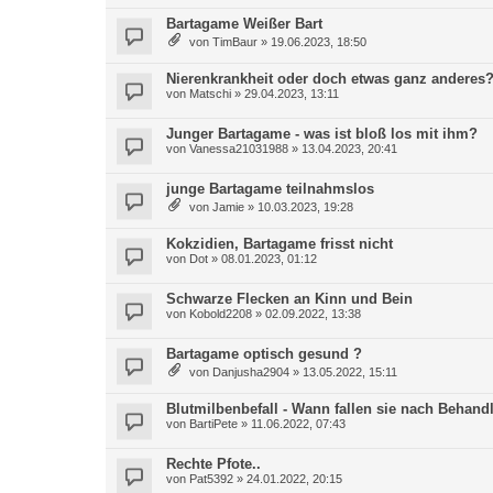
Bartagame Weißer Bart
von
TimBaur
»
19.06.2023, 18:50
Nierenkrankheit oder doch etwas ganz anderes
von
Matschi
»
29.04.2023, 13:11
Junger Bartagame - was ist bloß los mit ihm?
von
Vanessa21031988
»
13.04.2023, 20:41
junge Bartagame teilnahmslos
von
Jamie
»
10.03.2023, 19:28
Kokzidien, Bartagame frisst nicht
von
Dot
»
08.01.2023, 01:12
Schwarze Flecken an Kinn und Bein
von
Kobold2208
»
02.09.2022, 13:38
Bartagame optisch gesund ?
von
Danjusha2904
»
13.05.2022, 15:11
Blutmilbenbefall - Wann fallen sie nach Behan
von
BartiPete
»
11.06.2022, 07:43
Rechte Pfote..
von
Pat5392
»
24.01.2022, 20:15