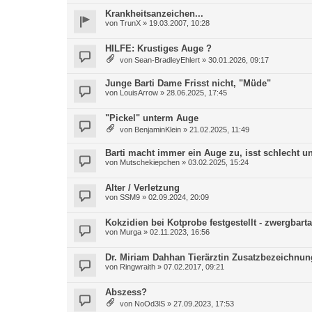
Krankheitsanzeichen...
von
TrunX
»
19.03.2007, 10:28
HILFE: Krustiges Auge ?
von
Sean-BradleyEhlert
»
30.01.2026, 09:17
Junge Barti Dame Frisst nicht, "Müde"
von
LouisArrow
»
28.06.2025, 17:45
"Pickel" unterm Auge
von
BenjaminKlein
»
21.02.2025, 11:49
Barti macht immer ein Auge zu, isst schlecht un
von
Mutschekiepchen
»
03.02.2025, 15:24
Alter / Verletzung
von
SSM9
»
02.09.2024, 20:09
Kokzidien bei Kotprobe festgestellt - zwergbar
von
Murga
»
02.11.2023, 16:56
Dr. Miriam Dahhan Tierärztin Zusatzbezeichnun
von
Ringwraith
»
07.02.2017, 09:21
Abszess?
von
NoOd3lS
»
27.09.2023, 17:53