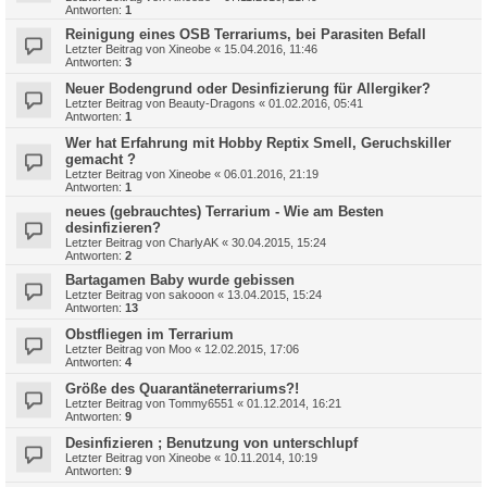
Antworten:
1
Reinigung eines OSB Terrariums, bei Parasiten Befall
Letzter Beitrag von
Xineobe
«
15.04.2016, 11:46
Antworten:
3
Neuer Bodengrund oder Desinfizierung für Allergiker?
Letzter Beitrag von
Beauty-Dragons
«
01.02.2016, 05:41
Antworten:
1
Wer hat Erfahrung mit Hobby Reptix Smell, Geruchskiller
gemacht ?
Letzter Beitrag von
Xineobe
«
06.01.2016, 21:19
Antworten:
1
neues (gebrauchtes) Terrarium - Wie am Besten
desinfizieren?
Letzter Beitrag von
CharlyAK
«
30.04.2015, 15:24
Antworten:
2
Bartagamen Baby wurde gebissen
Letzter Beitrag von
sakooon
«
13.04.2015, 15:24
Antworten:
13
Obstfliegen im Terrarium
Letzter Beitrag von
Moo
«
12.02.2015, 17:06
Antworten:
4
Größe des Quarantäneterrariums?!
Letzter Beitrag von
Tommy6551
«
01.12.2014, 16:21
Antworten:
9
Desinfizieren ; Benutzung von unterschlupf
Letzter Beitrag von
Xineobe
«
10.11.2014, 10:19
Antworten:
9