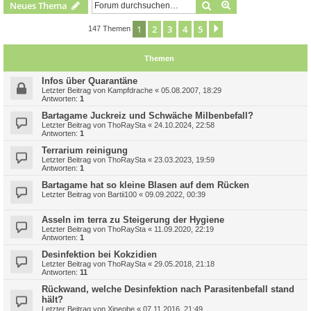
Suche
Erweiterte Suche
Neues Thema
1
2
3
4
5
Nächste
147 Themen
Themen
Infos über Quarantäne
Letzter Beitrag von
Kampfdrache
«
05.08.2007, 18:29
Antworten:
1
Bartagame Juckreiz und Schwäche Milbenbefall?
Letzter Beitrag von
ThoRaySta
«
24.10.2024, 22:58
Antworten:
1
Terrarium reinigung
Letzter Beitrag von
ThoRaySta
«
23.03.2023, 19:59
Antworten:
1
Bartagame hat so kleine Blasen auf dem Rücken
Letzter Beitrag von
Bartii100
«
09.09.2022, 00:39
Asseln im terra zu Steigerung der Hygiene
Letzter Beitrag von
ThoRaySta
«
11.09.2020, 22:19
Antworten:
1
Desinfektion bei Kokzidien
Letzter Beitrag von
ThoRaySta
«
29.05.2018, 21:18
Antworten:
11
Rückwand, welche Desinfektion nach Parasitenbefall stand
hält?
Letzter Beitrag von
Xineobe
«
07.11.2016, 21:49