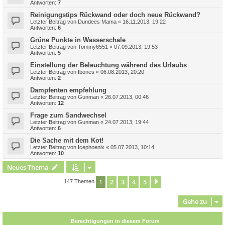
Antworten:
7
Reinigungstips Rückwand oder doch neue Rückwand?
Letzter Beitrag von
Dundees Mama
«
16.11.2013, 19:22
Antworten:
6
Grüne Punkte in Wasserschale
Letzter Beitrag von
Tommy6551
«
07.09.2013, 19:53
Antworten:
5
Einstellung der Beleuchtung während des Urlaubs
Letzter Beitrag von
Ibones
«
06.08.2013, 20:20
Antworten:
2
Dampfenten empfehlung
Letzter Beitrag von
Gunman
«
26.07.2013, 00:46
Antworten:
12
Frage zum Sandwechsel
Letzter Beitrag von
Gunman
«
24.07.2013, 19:44
Antworten:
6
Die Sache mit dem Kot!
Letzter Beitrag von
Icephoenix
«
05.07.2013, 10:14
Antworten:
10
Neues Thema
1
2
3
4
5
Nächste
147 Themen
Gehe zu
Berechtigungen in diesem Forum