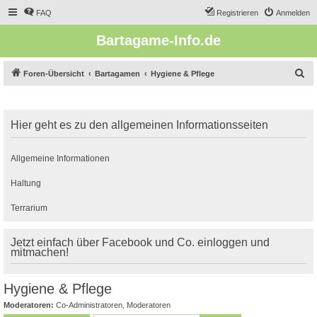
FAQ
Registrieren
Anmelden
Bartagame-Info.de
S
Foren-Übersicht
Bartagamen
Hygiene & Pflege
u
c
Hier geht es zu den allgemeinen Informationsseiten
h
e
Allgemeine Informationen
Haltung
Terrarium
Jetzt einfach über Facebook und Co. einloggen und
mitmachen!
Hygiene & Pflege
Moderatoren:
Co-Administratoren
,
Moderatoren