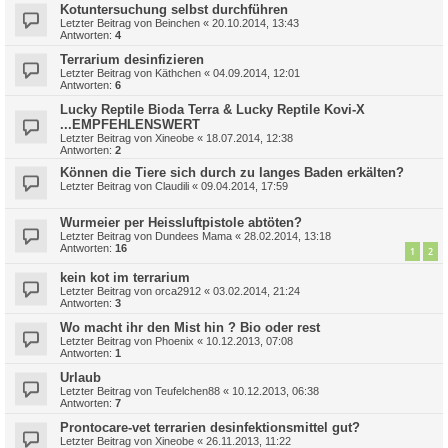
Kotuntersuchung selbst durchführen
Letzter Beitrag von
Beinchen
«
20.10.2014, 13:43
Antworten:
4
Terrarium desinfizieren
Letzter Beitrag von
Käthchen
«
04.09.2014, 12:01
Antworten:
6
Lucky Reptile Bioda Terra & Lucky Reptile Kovi-X
...EMPFEHLENSWERT
Letzter Beitrag von
Xineobe
«
18.07.2014, 12:38
Antworten:
2
Können die Tiere sich durch zu langes Baden erkälten?
Letzter Beitrag von
Claudili
«
09.04.2014, 17:59
Wurmeier per Heissluftpistole abtöten?
Letzter Beitrag von
Dundees Mama
«
28.02.2014, 13:18
Antworten:
16
1
2
kein kot im terrarium
Letzter Beitrag von
orca2912
«
03.02.2014, 21:24
Antworten:
3
Wo macht ihr den Mist hin ? Bio oder rest
Letzter Beitrag von
Phoenix
«
10.12.2013, 07:08
Antworten:
1
Urlaub
Letzter Beitrag von
Teufelchen88
«
10.12.2013, 06:38
Antworten:
7
Prontocare-vet terrarien desinfektionsmittel gut?
Letzter Beitrag von
Xineobe
«
26.11.2013, 11:22