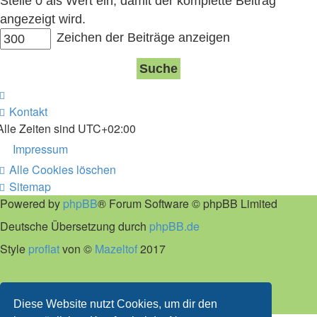
Stelle 0 als Wert ein, damit der komplette Beitrag
angezeigt wird.
Zeichen der Beiträge anzeigen
Kontakt
Alle Zeiten sind
UTC+02:00
Impressum
Alle Cookies löschen
Sitemap
Powered by
phpBB
® Forum Software © phpBB Limited
Deutsche Übersetzung durch
phpBB.de
Style
proflat
von ©
Mazeltof
2017
phpBB SiteMaker
Datenschutz
|
Nutzungsbedingungen
Diese Website nutzt Cookies, um dir den