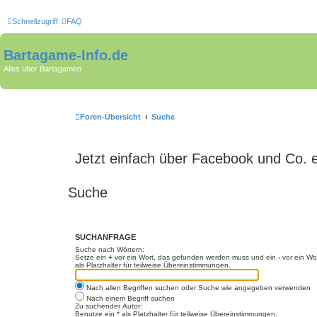
Schnellzugriff
FAQ
Bartagame-Info.de
Alles über Bartagamen
Foren-Übersicht
Suche
Jetzt einfach über Facebook und Co. 
Suche
SUCHANFRAGE
Suche nach Wörtern:
Setze ein
+
vor ein Wort, das gefunden werden muss und ein
-
vor ein Wo
als Platzhalter für teilweise Übereinstimmungen.
Nach allen Begriffen suchen oder Suche wie angegeben verwenden
Nach einem Begriff suchen
Zu suchender Autor:
Benutze ein * als Platzhalter für teilweise Übereinstimmungen.