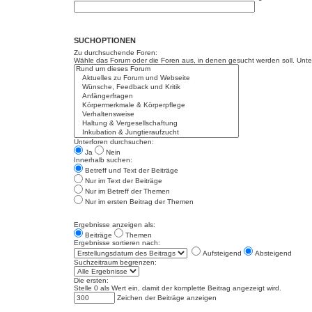
SUCHOPTIONEN
Zu durchsuchende Foren:
Wähle das Forum oder die Foren aus, in denen gesucht werden soll. Unter
Unterforen durchsuchen:
Ja
Nein
Innerhalb suchen:
Betreff und Text der Beiträge
Nur im Text der Beiträge
Nur im Betreff der Themen
Nur im ersten Beitrag der Themen
Ergebnisse anzeigen als:
Beiträge
Themen
Ergebnisse sortieren nach:
Aufsteigend
Absteigend
Suchzeitraum begrenzen:
Die ersten:
Stelle 0 als Wert ein, damit der komplette Beitrag angezeigt wird.
Zeichen der Beiträge anzeigen