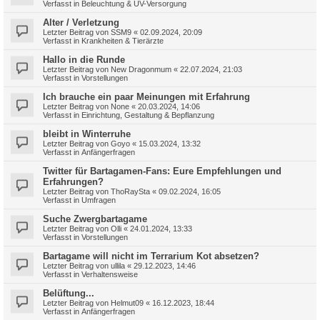
Verfasst in
Beleuchtung & UV-Versorgung
Alter / Verletzung
Letzter Beitrag von
SSM9
«
02.09.2024, 20:09
Verfasst in
Krankheiten & Tierärzte
Hallo in die Runde
Letzter Beitrag von
New Dragonmum
«
22.07.2024, 21:03
Verfasst in
Vorstellungen
Ich brauche ein paar Meinungen mit Erfahrung
Letzter Beitrag von
None
«
20.03.2024, 14:06
Verfasst in
Einrichtung, Gestaltung & Bepflanzung
bleibt in Winterruhe
Letzter Beitrag von
Goyo
«
15.03.2024, 13:32
Verfasst in
Anfängerfragen
Twitter für Bartagamen-Fans: Eure Empfehlungen und
Erfahrungen?
Letzter Beitrag von
ThoRaySta
«
09.02.2024, 16:05
Verfasst in
Umfragen
Suche Zwergbartagame
Letzter Beitrag von
Olli
«
24.01.2024, 13:33
Verfasst in
Vorstellungen
Bartagame will nicht im Terrarium Kot absetzen?
Letzter Beitrag von
ullila
«
29.12.2023, 14:46
Verfasst in
Verhaltensweise
Belüftung...
Letzter Beitrag von
Helmut09
«
16.12.2023, 18:44
Verfasst in
Anfängerfragen