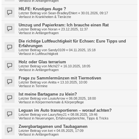
Verfasst in
Anfängerfragen
HILFE: Krustiges Auge ?
Letzter Beitrag von
Sean-BradleyEhlert
«
30.01.2026, 09:17
Verfasst in
Krankheiten & Tierärzte
Umzug und Papierkram: Ich brauche einen Rat
Letzter Beitrag von
Noran
«
23.12.2025, 11:37
Verfasst in
Anfängerfragen
Die richtige Luftfeuchtigkeit für Echsen: Eure Tipps und
Erfahrungen
Letzter Beitrag von
Sandy0109
«
04.11.2025, 15:18
Verfasst in
Luftfeuchtigkeit
Holz oder Glas terrarium
Letzter Beitrag von
Michi27
«
16.10.2025, 18:05
Verfasst in
Anfängerfragen
Frage zu Sammlermünzen mit Tiermotiven
Letzter Beitrag von
Anitta
«
13.10.2025, 10:00
Verfasst in
Termine
Ist meine Bartagame zu klein?
Letzter Beitrag von
LouisArrow
«
06.08.2025, 18:00
Verfasst in
Körpermerkmale & Körperpflege
Leguan im Auto transportieren – worauf achten?
Letzter Beitrag von
LauryNey21
«
08.06.2025, 19:46
Verfasst in
Neuerungen, Erfahrungsberichte, Tipps & Tricks
Zwergbartagamen und Taubagamen
Letzter Beitrag von
ket
«
04.05.2025, 17:09
Verfasst in
Anfängerfragen