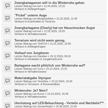
Zwergbartagamen will in die Winterruhe gehen
Letzter Beitrag von
ket
«
21.04.2025, 13:15
Verfasst in
Anfängerfragen
"Pickel" unterm Auge
Letzter Beitrag von
BenjaminKlein
«
21.02.2025, 11:49
Verfasst in
Krankheiten & Tierärzte
Zwergbartagame (Charly) hat vor Heuschrecken Angst
Letzter Beitrag von
ket
«
12.02.2025, 19:20
Verfasst in
Verhaltensweise
Terrarium wird nicht warm genug.
Letzter Beitrag von
TimFCH
«
11.01.2025, 15:55
Verfasst in
Anfängerfragen
Verkauf von Jungtieren
Letzter Beitrag von
Dandian
«
19.12.2024, 00:41
Verfasst in
Inkubation & Jungtieraufzucht
Bartagame wacht plötzlich von Winterruhe auf?
Letzter Beitrag von
Cyra
«
15.12.2024, 13:15
Verfasst in
Verhaltensweise
Materialabgabe Styropor
Letzter Beitrag von
TerokNor
«
15.10.2024, 16:26
Verfasst in
Terrarium- & Rückwandbau
Winterruhe: Ja? Nein?
Letzter Beitrag von
Eurus
«
14.10.2024, 15:49
Verfasst in
Verhaltensweise
Umrüstung auf LED-Beleuchtung - Vorteile und Nachteile?**.
Letzter Beitrag von
JessieHeatO
«
15.09.2024, 21:49