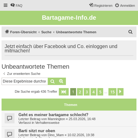
FAQ
Registrieren
Anmelden
Bartagame-Info.de
S
Foren-Übersicht
Suche
Unbeantwortete Themen
u
Jetzt einfach über Facebook und Co. einloggen und
c
mitmachen!
h
e
Unbeantwortete Themen
Zur erweiterten Suche
Suche
Erweiterte Suche
1
2
3
4
5
15
Seite
1
von
15
Nächst
Die Suche ergab 436 Treffer
…
Themen
Geht es meiner bartagame schlecht?
Letzter Beitrag von
Mannington
«
25.03.2026, 16:48
Verfasst in
Verhaltensweise
Barti sitzt nur oben
Letzter Beitrag von
Dino_Mam
«
10.02.2026, 19:38