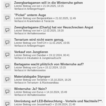
Zwergbartagamen will in die Winterruhe gehen
Letzter Beitrag von
ket
«
21.04.2025, 13:15
Verfasst in
Anfängerfragen
"Pickel" unterm Auge
Letzter Beitrag von
BenjaminKlein
«
21.02.2025, 11:49
Verfasst in
Krankheiten & Tierärzte
Zwergbartagame (Charly) hat vor Heuschrecken Angst
Letzter Beitrag von
ket
«
12.02.2025, 19:20
Verfasst in
Verhaltensweise
Terrarium wird nicht warm genug.
Letzter Beitrag von
TimFCH
«
11.01.2025, 15:55
Verfasst in
Anfängerfragen
Verkauf von Jungtieren
Letzter Beitrag von
Dandian
«
19.12.2024, 00:41
Verfasst in
Inkubation & Jungtieraufzucht
Bartagame wacht plötzlich von Winterruhe auf?
Letzter Beitrag von
Cyra
«
15.12.2024, 13:15
Verfasst in
Verhaltensweise
Materialabgabe Styropor
Letzter Beitrag von
TerokNor
«
15.10.2024, 16:26
Verfasst in
Terrarium- & Rückwandbau
Winterruhe: Ja? Nein?
Letzter Beitrag von
Eurus
«
14.10.2024, 15:49
Verfasst in
Verhaltensweise
Umrüstung auf LED-Beleuchtung - Vorteile und Nachteile?**.
Letzter Beitrag von
JessieHeatO
«
15.09.2024, 21:49