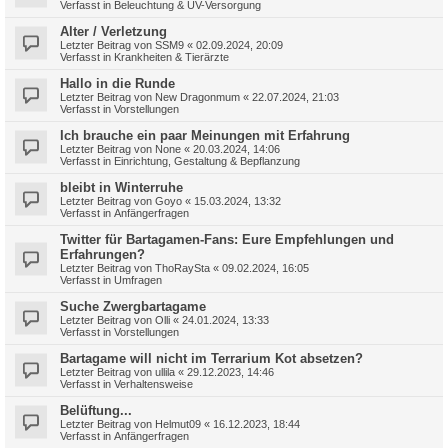
Verfasst in
Beleuchtung & UV-Versorgung
Alter / Verletzung
Letzter Beitrag von
SSM9
«
02.09.2024, 20:09
Verfasst in
Krankheiten & Tierärzte
Hallo in die Runde
Letzter Beitrag von
New Dragonmum
«
22.07.2024, 21:03
Verfasst in
Vorstellungen
Ich brauche ein paar Meinungen mit Erfahrung
Letzter Beitrag von
None
«
20.03.2024, 14:06
Verfasst in
Einrichtung, Gestaltung & Bepflanzung
bleibt in Winterruhe
Letzter Beitrag von
Goyo
«
15.03.2024, 13:32
Verfasst in
Anfängerfragen
Twitter für Bartagamen-Fans: Eure Empfehlungen und
Erfahrungen?
Letzter Beitrag von
ThoRaySta
«
09.02.2024, 16:05
Verfasst in
Umfragen
Suche Zwergbartagame
Letzter Beitrag von
Olli
«
24.01.2024, 13:33
Verfasst in
Vorstellungen
Bartagame will nicht im Terrarium Kot absetzen?
Letzter Beitrag von
ullila
«
29.12.2023, 14:46
Verfasst in
Verhaltensweise
Belüftung...
Letzter Beitrag von
Helmut09
«
16.12.2023, 18:44
Verfasst in
Anfängerfragen