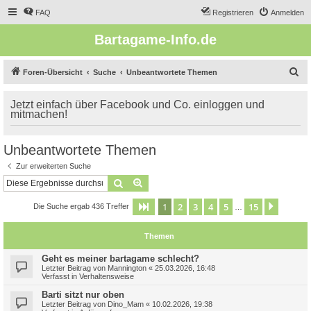
FAQ
Registrieren
Anmelden
Bartagame-Info.de
S
Foren-Übersicht
Suche
Unbeantwortete Themen
u
Jetzt einfach über Facebook und Co. einloggen und
c
mitmachen!
h
e
Unbeantwortete Themen
Zur erweiterten Suche
Suche
Erweiterte Suche
1
2
3
4
5
15
Seite
1
von
15
Nächst
Die Suche ergab 436 Treffer
…
Themen
Geht es meiner bartagame schlecht?
Letzter Beitrag von
Mannington
«
25.03.2026, 16:48
Verfasst in
Verhaltensweise
Barti sitzt nur oben
Letzter Beitrag von
Dino_Mam
«
10.02.2026, 19:38