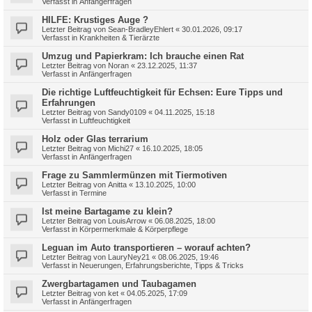
Verfasst in
Anfängerfragen
HILFE: Krustiges Auge ?
Letzter Beitrag von
Sean-BradleyEhlert
«
30.01.2026, 09:17
Verfasst in
Krankheiten & Tierärzte
Umzug und Papierkram: Ich brauche einen Rat
Letzter Beitrag von
Noran
«
23.12.2025, 11:37
Verfasst in
Anfängerfragen
Die richtige Luftfeuchtigkeit für Echsen: Eure Tipps und
Erfahrungen
Letzter Beitrag von
Sandy0109
«
04.11.2025, 15:18
Verfasst in
Luftfeuchtigkeit
Holz oder Glas terrarium
Letzter Beitrag von
Michi27
«
16.10.2025, 18:05
Verfasst in
Anfängerfragen
Frage zu Sammlermünzen mit Tiermotiven
Letzter Beitrag von
Anitta
«
13.10.2025, 10:00
Verfasst in
Termine
Ist meine Bartagame zu klein?
Letzter Beitrag von
LouisArrow
«
06.08.2025, 18:00
Verfasst in
Körpermerkmale & Körperpflege
Leguan im Auto transportieren – worauf achten?
Letzter Beitrag von
LauryNey21
«
08.06.2025, 19:46
Verfasst in
Neuerungen, Erfahrungsberichte, Tipps & Tricks
Zwergbartagamen und Taubagamen
Letzter Beitrag von
ket
«
04.05.2025, 17:09
Verfasst in
Anfängerfragen