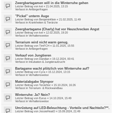
Zwergbartagamen will in die Winterruhe gehen
Letzter Beitrag von
ket
«
21.04.2025, 13:15
Verfasst in
Anfängerfragen
"Pickel" unterm Auge
Letzter Beitrag von
BenjaminKlein
«
21.02.2025, 11:49
Verfasst in
Krankheiten & Tierärzte
Zwergbartagame (Charly) hat vor Heuschrecken Angst
Letzter Beitrag von
ket
«
12.02.2025, 19:20
Verfasst in
Verhaltensweise
Terrarium wird nicht warm genug.
Letzter Beitrag von
TimFCH
«
11.01.2025, 15:55
Verfasst in
Anfängerfragen
Verkauf von Jungtieren
Letzter Beitrag von
Dandian
«
19.12.2024, 00:41
Verfasst in
Inkubation & Jungtieraufzucht
Bartagame wacht plötzlich von Winterruhe auf?
Letzter Beitrag von
Cyra
«
15.12.2024, 13:15
Verfasst in
Verhaltensweise
Materialabgabe Styropor
Letzter Beitrag von
TerokNor
«
15.10.2024, 16:26
Verfasst in
Terrarium- & Rückwandbau
Winterruhe: Ja? Nein?
Letzter Beitrag von
Eurus
«
14.10.2024, 15:49
Verfasst in
Verhaltensweise
Umrüstung auf LED-Beleuchtung - Vorteile und Nachteile?**.
Letzter Beitrag von
JessieHeatO
«
15.09.2024, 21:49