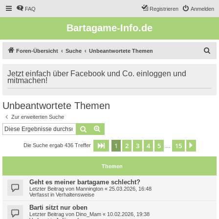
FAQ
Registrieren
Anmelden
Bartagame-Info.de
S
Foren-Übersicht
Suche
Unbeantwortete Themen
u
Jetzt einfach über Facebook und Co. einloggen und
c
mitmachen!
h
e
Unbeantwortete Themen
Zur erweiterten Suche
Suche
Erweiterte Suche
1
2
3
4
5
15
Seite
1
von
15
Nächst
Die Suche ergab 436 Treffer
…
Themen
Geht es meiner bartagame schlecht?
Letzter Beitrag von
Mannington
«
25.03.2026, 16:48
Verfasst in
Verhaltensweise
Barti sitzt nur oben
Letzter Beitrag von
Dino_Mam
«
10.02.2026, 19:38