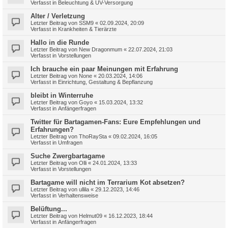
Verfasst in
Beleuchtung & UV-Versorgung
Alter / Verletzung
Letzter Beitrag von
SSM9
«
02.09.2024, 20:09
Verfasst in
Krankheiten & Tierärzte
Hallo in die Runde
Letzter Beitrag von
New Dragonmum
«
22.07.2024, 21:03
Verfasst in
Vorstellungen
Ich brauche ein paar Meinungen mit Erfahrung
Letzter Beitrag von
None
«
20.03.2024, 14:06
Verfasst in
Einrichtung, Gestaltung & Bepflanzung
bleibt in Winterruhe
Letzter Beitrag von
Goyo
«
15.03.2024, 13:32
Verfasst in
Anfängerfragen
Twitter für Bartagamen-Fans: Eure Empfehlungen und
Erfahrungen?
Letzter Beitrag von
ThoRaySta
«
09.02.2024, 16:05
Verfasst in
Umfragen
Suche Zwergbartagame
Letzter Beitrag von
Olli
«
24.01.2024, 13:33
Verfasst in
Vorstellungen
Bartagame will nicht im Terrarium Kot absetzen?
Letzter Beitrag von
ullila
«
29.12.2023, 14:46
Verfasst in
Verhaltensweise
Belüftung...
Letzter Beitrag von
Helmut09
«
16.12.2023, 18:44
Verfasst in
Anfängerfragen