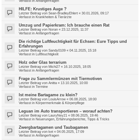
Verfasst in
Anfängerfragen
HILFE: Krustiges Auge ?
Letzter Beitrag von
Sean-BradleyEhlert
«
30.01.2026, 09:17
Verfasst in
Krankheiten & Tierärzte
Umzug und Papierkram: Ich brauche einen Rat
Letzter Beitrag von
Noran
«
23.12.2025, 11:37
Verfasst in
Anfängerfragen
Die richtige Luftfeuchtigkeit für Echsen: Eure Tipps und
Erfahrungen
Letzter Beitrag von
Sandy0109
«
04.11.2025, 15:18
Verfasst in
Luftfeuchtigkeit
Holz oder Glas terrarium
Letzter Beitrag von
Michi27
«
16.10.2025, 18:05
Verfasst in
Anfängerfragen
Frage zu Sammlermünzen mit Tiermotiven
Letzter Beitrag von
Anitta
«
13.10.2025, 10:00
Verfasst in
Termine
Ist meine Bartagame zu klein?
Letzter Beitrag von
LouisArrow
«
06.08.2025, 18:00
Verfasst in
Körpermerkmale & Körperpflege
Leguan im Auto transportieren – worauf achten?
Letzter Beitrag von
LauryNey21
«
08.06.2025, 19:46
Verfasst in
Neuerungen, Erfahrungsberichte, Tipps & Tricks
Zwergbartagamen und Taubagamen
Letzter Beitrag von
ket
«
04.05.2025, 17:09
Verfasst in
Anfängerfragen