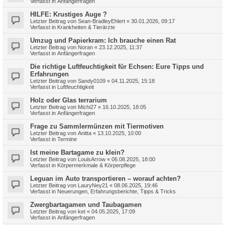
Verfasst in
Anfängerfragen
HILFE: Krustiges Auge ?
Letzter Beitrag von
Sean-BradleyEhlert
«
30.01.2026, 09:17
Verfasst in
Krankheiten & Tierärzte
Umzug und Papierkram: Ich brauche einen Rat
Letzter Beitrag von
Noran
«
23.12.2025, 11:37
Verfasst in
Anfängerfragen
Die richtige Luftfeuchtigkeit für Echsen: Eure Tipps und
Erfahrungen
Letzter Beitrag von
Sandy0109
«
04.11.2025, 15:18
Verfasst in
Luftfeuchtigkeit
Holz oder Glas terrarium
Letzter Beitrag von
Michi27
«
16.10.2025, 18:05
Verfasst in
Anfängerfragen
Frage zu Sammlermünzen mit Tiermotiven
Letzter Beitrag von
Anitta
«
13.10.2025, 10:00
Verfasst in
Termine
Ist meine Bartagame zu klein?
Letzter Beitrag von
LouisArrow
«
06.08.2025, 18:00
Verfasst in
Körpermerkmale & Körperpflege
Leguan im Auto transportieren – worauf achten?
Letzter Beitrag von
LauryNey21
«
08.06.2025, 19:46
Verfasst in
Neuerungen, Erfahrungsberichte, Tipps & Tricks
Zwergbartagamen und Taubagamen
Letzter Beitrag von
ket
«
04.05.2025, 17:09
Verfasst in
Anfängerfragen