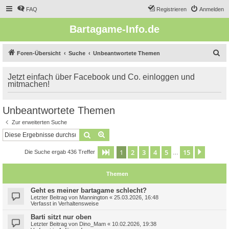
FAQ
Registrieren
Anmelden
Bartagame-Info.de
S
Foren-Übersicht
Suche
Unbeantwortete Themen
u
Jetzt einfach über Facebook und Co. einloggen und
c
mitmachen!
h
e
Unbeantwortete Themen
Zur erweiterten Suche
Suche
Erweiterte Suche
1
2
3
4
5
15
Seite
1
von
15
Nächst
Die Suche ergab 436 Treffer
…
Themen
Geht es meiner bartagame schlecht?
Letzter Beitrag von
Mannington
«
25.03.2026, 16:48
Verfasst in
Verhaltensweise
Barti sitzt nur oben
Letzter Beitrag von
Dino_Mam
«
10.02.2026, 19:38