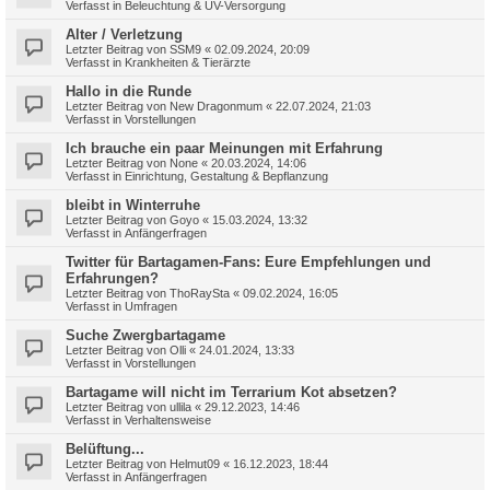
Verfasst in
Beleuchtung & UV-Versorgung
Alter / Verletzung
Letzter Beitrag von
SSM9
«
02.09.2024, 20:09
Verfasst in
Krankheiten & Tierärzte
Hallo in die Runde
Letzter Beitrag von
New Dragonmum
«
22.07.2024, 21:03
Verfasst in
Vorstellungen
Ich brauche ein paar Meinungen mit Erfahrung
Letzter Beitrag von
None
«
20.03.2024, 14:06
Verfasst in
Einrichtung, Gestaltung & Bepflanzung
bleibt in Winterruhe
Letzter Beitrag von
Goyo
«
15.03.2024, 13:32
Verfasst in
Anfängerfragen
Twitter für Bartagamen-Fans: Eure Empfehlungen und
Erfahrungen?
Letzter Beitrag von
ThoRaySta
«
09.02.2024, 16:05
Verfasst in
Umfragen
Suche Zwergbartagame
Letzter Beitrag von
Olli
«
24.01.2024, 13:33
Verfasst in
Vorstellungen
Bartagame will nicht im Terrarium Kot absetzen?
Letzter Beitrag von
ullila
«
29.12.2023, 14:46
Verfasst in
Verhaltensweise
Belüftung...
Letzter Beitrag von
Helmut09
«
16.12.2023, 18:44
Verfasst in
Anfängerfragen