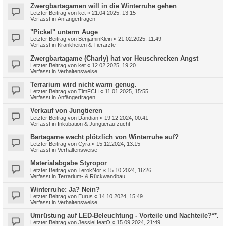
Zwergbartagamen will in die Winterruhe gehen
Letzter Beitrag von
ket
«
21.04.2025, 13:15
Verfasst in
Anfängerfragen
"Pickel" unterm Auge
Letzter Beitrag von
BenjaminKlein
«
21.02.2025, 11:49
Verfasst in
Krankheiten & Tierärzte
Zwergbartagame (Charly) hat vor Heuschrecken Angst
Letzter Beitrag von
ket
«
12.02.2025, 19:20
Verfasst in
Verhaltensweise
Terrarium wird nicht warm genug.
Letzter Beitrag von
TimFCH
«
11.01.2025, 15:55
Verfasst in
Anfängerfragen
Verkauf von Jungtieren
Letzter Beitrag von
Dandian
«
19.12.2024, 00:41
Verfasst in
Inkubation & Jungtieraufzucht
Bartagame wacht plötzlich von Winterruhe auf?
Letzter Beitrag von
Cyra
«
15.12.2024, 13:15
Verfasst in
Verhaltensweise
Materialabgabe Styropor
Letzter Beitrag von
TerokNor
«
15.10.2024, 16:26
Verfasst in
Terrarium- & Rückwandbau
Winterruhe: Ja? Nein?
Letzter Beitrag von
Eurus
«
14.10.2024, 15:49
Verfasst in
Verhaltensweise
Umrüstung auf LED-Beleuchtung - Vorteile und Nachteile?**.
Letzter Beitrag von
JessieHeatO
«
15.09.2024, 21:49