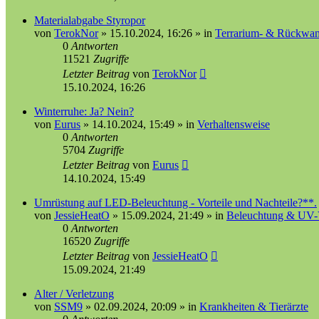
Materialabgabe Styropor
von
TerokNor
»
15.10.2024, 16:26
» in
Terrarium- & Rückwa
0
Antworten
11521
Zugriffe
Letzter Beitrag
von
TerokNor
15.10.2024, 16:26
Winterruhe: Ja? Nein?
von
Eurus
»
14.10.2024, 15:49
» in
Verhaltensweise
0
Antworten
5704
Zugriffe
Letzter Beitrag
von
Eurus
14.10.2024, 15:49
Umrüstung auf LED-Beleuchtung - Vorteile und Nachteile?**.
von
JessieHeatO
»
15.09.2024, 21:49
» in
Beleuchtung & UV-
0
Antworten
16520
Zugriffe
Letzter Beitrag
von
JessieHeatO
15.09.2024, 21:49
Alter / Verletzung
von
SSM9
»
02.09.2024, 20:09
» in
Krankheiten & Tierärzte