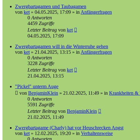
Zwergbartagamen und Taubagamen
von
ket
»
04.05.2025, 17:09
» in
Anfängerfragen
0
Antworten
4459
Zugriffe
Letzter Beitrag
von
ket
04.05.2025, 17:09
Zwergbartagamen will in die Winterruhe gehen
von
ket
»
21.04.2025, 13:15
» in
Anfängerfragen
0
Antworten
3228
Zugriffe
Letzter Beitrag
von
ket
21.04.2025, 13:15
"Pickel" unterm Auge
von
BenjaminKlein
»
21.02.2025, 11:49
» in
Krankheiten & 
0
Antworten
5591
Zugriffe
Letzter Beitrag
von
BenjaminKlein
21.02.2025, 11:49
Zwergbartagame (Charly) hat vor Heuschrecken Angst
von
ket
»
12.02.2025, 19:20
» in
Verhaltensweise
0
Antworten