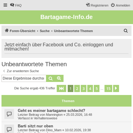
FAQ
Registrieren
Anmelden
Bartagame-Info.de
S
Foren-Übersicht
Suche
Unbeantwortete Themen
u
Jetzt einfach über Facebook und Co. einloggen und
c
mitmachen!
h
e
Unbeantwortete Themen
Zur erweiterten Suche
Suche
Erweiterte Suche
1
2
3
4
5
15
Seite
1
von
15
Nächst
Die Suche ergab 436 Treffer
…
Themen
Geht es meiner bartagame schlecht?
Letzter Beitrag von
Mannington
«
25.03.2026, 16:48
Verfasst in
Verhaltensweise
Barti sitzt nur oben
Letzter Beitrag von
Dino_Mam
«
10.02.2026, 19:38