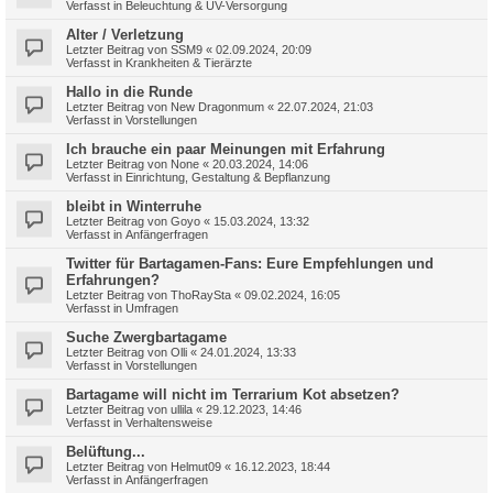
Verfasst in
Beleuchtung & UV-Versorgung
Alter / Verletzung
Letzter Beitrag von
SSM9
«
02.09.2024, 20:09
Verfasst in
Krankheiten & Tierärzte
Hallo in die Runde
Letzter Beitrag von
New Dragonmum
«
22.07.2024, 21:03
Verfasst in
Vorstellungen
Ich brauche ein paar Meinungen mit Erfahrung
Letzter Beitrag von
None
«
20.03.2024, 14:06
Verfasst in
Einrichtung, Gestaltung & Bepflanzung
bleibt in Winterruhe
Letzter Beitrag von
Goyo
«
15.03.2024, 13:32
Verfasst in
Anfängerfragen
Twitter für Bartagamen-Fans: Eure Empfehlungen und
Erfahrungen?
Letzter Beitrag von
ThoRaySta
«
09.02.2024, 16:05
Verfasst in
Umfragen
Suche Zwergbartagame
Letzter Beitrag von
Olli
«
24.01.2024, 13:33
Verfasst in
Vorstellungen
Bartagame will nicht im Terrarium Kot absetzen?
Letzter Beitrag von
ullila
«
29.12.2023, 14:46
Verfasst in
Verhaltensweise
Belüftung...
Letzter Beitrag von
Helmut09
«
16.12.2023, 18:44
Verfasst in
Anfängerfragen