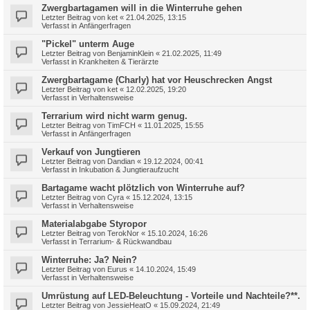
Zwergbartagamen will in die Winterruhe gehen
Letzter Beitrag von
ket
«
21.04.2025, 13:15
Verfasst in
Anfängerfragen
"Pickel" unterm Auge
Letzter Beitrag von
BenjaminKlein
«
21.02.2025, 11:49
Verfasst in
Krankheiten & Tierärzte
Zwergbartagame (Charly) hat vor Heuschrecken Angst
Letzter Beitrag von
ket
«
12.02.2025, 19:20
Verfasst in
Verhaltensweise
Terrarium wird nicht warm genug.
Letzter Beitrag von
TimFCH
«
11.01.2025, 15:55
Verfasst in
Anfängerfragen
Verkauf von Jungtieren
Letzter Beitrag von
Dandian
«
19.12.2024, 00:41
Verfasst in
Inkubation & Jungtieraufzucht
Bartagame wacht plötzlich von Winterruhe auf?
Letzter Beitrag von
Cyra
«
15.12.2024, 13:15
Verfasst in
Verhaltensweise
Materialabgabe Styropor
Letzter Beitrag von
TerokNor
«
15.10.2024, 16:26
Verfasst in
Terrarium- & Rückwandbau
Winterruhe: Ja? Nein?
Letzter Beitrag von
Eurus
«
14.10.2024, 15:49
Verfasst in
Verhaltensweise
Umrüstung auf LED-Beleuchtung - Vorteile und Nachteile?**.
Letzter Beitrag von
JessieHeatO
«
15.09.2024, 21:49