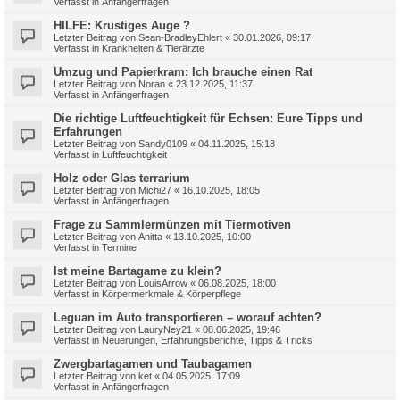
Verfasst in
Anfängerfragen
HILFE: Krustiges Auge ?
Letzter Beitrag von
Sean-BradleyEhlert
«
30.01.2026, 09:17
Verfasst in
Krankheiten & Tierärzte
Umzug und Papierkram: Ich brauche einen Rat
Letzter Beitrag von
Noran
«
23.12.2025, 11:37
Verfasst in
Anfängerfragen
Die richtige Luftfeuchtigkeit für Echsen: Eure Tipps und
Erfahrungen
Letzter Beitrag von
Sandy0109
«
04.11.2025, 15:18
Verfasst in
Luftfeuchtigkeit
Holz oder Glas terrarium
Letzter Beitrag von
Michi27
«
16.10.2025, 18:05
Verfasst in
Anfängerfragen
Frage zu Sammlermünzen mit Tiermotiven
Letzter Beitrag von
Anitta
«
13.10.2025, 10:00
Verfasst in
Termine
Ist meine Bartagame zu klein?
Letzter Beitrag von
LouisArrow
«
06.08.2025, 18:00
Verfasst in
Körpermerkmale & Körperpflege
Leguan im Auto transportieren – worauf achten?
Letzter Beitrag von
LauryNey21
«
08.06.2025, 19:46
Verfasst in
Neuerungen, Erfahrungsberichte, Tipps & Tricks
Zwergbartagamen und Taubagamen
Letzter Beitrag von
ket
«
04.05.2025, 17:09
Verfasst in
Anfängerfragen