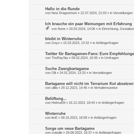
Hallo in die Runde
von
New Dragonmum
»
22.07.2024, 21:03
» in
Vorstellungen
Ich brauche ein paar Meinungen mit Erfahrung
von
None
»
20.03.2024, 14:06
» in
Einrichtung, Gestaltu
bleibt in Winterruhe
von
Goyo
»
15.03.2024, 13:32
» in
Anfängerfragen
Twitter für Bartagamen-Fans: Eure Empfehlung
von
ThoRaySta
»
09.02.2024, 16:05
» in
Umfragen
Suche Zwergbartagame
von
Olli
»
24.01.2024, 13:33
» in
Vorstellungen
Bartagame will nicht im Terrarium Kot absetzen
von
ullila
»
29.12.2023, 14:46
» in
Verhaltensweise
Belüftung...
von
Helmut09
»
16.12.2023, 18:44
» in
Anfängerfragen
Winterruhe
von
limE
»
09.10.2023, 18:58
» in
Anfängerfragen
Sorge um neue Bartagame
von
yvipolle
»
29.08.2023, 16:37
» in
Anfängerfragen