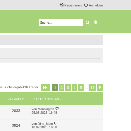
Registrieren
Anmelden
Suche
Erweiterte Suche
1
2
3
4
5
15
Seite
1
von
15
Nächste
ie Suche ergab 436 Treffer
…
ZUGRIFFE
LETZTER BEITRAG
L
von
Mannington
Z
2033
e
25.03.2026, 16:48
t
u
z
t
L
von
Dino_Mam
Z
3824
g
e
e
10.02.2026, 19:38
r
t