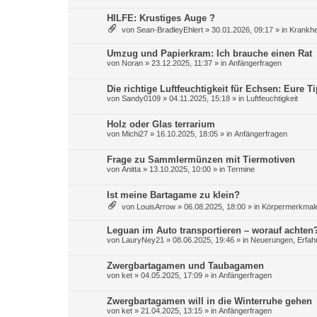
HILFE: Krustiges Auge ?
von
Sean-BradleyEhlert
»
30.01.2026, 09:17
» in
Krankhe
Umzug und Papierkram: Ich brauche einen Rat
von
Noran
»
23.12.2025, 11:37
» in
Anfängerfragen
Die richtige Luftfeuchtigkeit für Echsen: Eure 
von
Sandy0109
»
04.11.2025, 15:18
» in
Luftfeuchtigkeit
Holz oder Glas terrarium
von
Michi27
»
16.10.2025, 18:05
» in
Anfängerfragen
Frage zu Sammlermünzen mit Tiermotiven
von
Anitta
»
13.10.2025, 10:00
» in
Termine
Ist meine Bartagame zu klein?
von
LouisArrow
»
06.08.2025, 18:00
» in
Körpermerkmale
Leguan im Auto transportieren – worauf achten
von
LauryNey21
»
08.06.2025, 19:46
» in
Neuerungen, Erfahr
Zwergbartagamen und Taubagamen
von
ket
»
04.05.2025, 17:09
» in
Anfängerfragen
Zwergbartagamen will in die Winterruhe gehen
von
ket
»
21.04.2025, 13:15
» in
Anfängerfragen