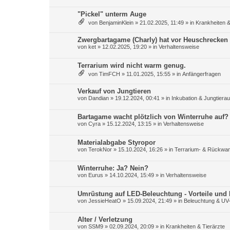
"Pickel" unterm Auge
von
BenjaminKlein
»
21.02.2025, 11:49
» in
Krankheiten &
Zwergbartagame (Charly) hat vor Heuschrecken
von
ket
»
12.02.2025, 19:20
» in
Verhaltensweise
Terrarium wird nicht warm genug.
von
TimFCH
»
11.01.2025, 15:55
» in
Anfängerfragen
Verkauf von Jungtieren
von
Dandian
»
19.12.2024, 00:41
» in
Inkubation & Jungtiera
Bartagame wacht plötzlich von Winterruhe auf?
von
Cyra
»
15.12.2024, 13:15
» in
Verhaltensweise
Materialabgabe Styropor
von
TerokNor
»
15.10.2024, 16:26
» in
Terrarium- & Rückwa
Winterruhe: Ja? Nein?
von
Eurus
»
14.10.2024, 15:49
» in
Verhaltensweise
Umrüstung auf LED-Beleuchtung - Vorteile und N
von
JessieHeatO
»
15.09.2024, 21:49
» in
Beleuchtung & UV
Alter / Verletzung
von
SSM9
»
02.09.2024, 20:09
» in
Krankheiten & Tierärzte