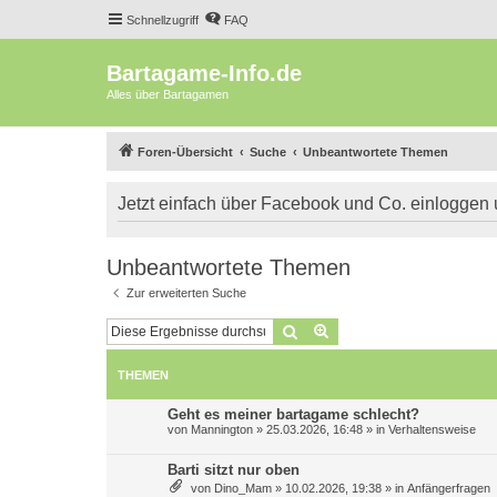
Schnellzugriff
FAQ
Bartagame-Info.de
Alles über Bartagamen
Foren-Übersicht
Suche
Unbeantwortete Themen
Jetzt einfach über Facebook und Co. einloggen
Unbeantwortete Themen
Zur erweiterten Suche
Suche
Erweiterte Suche
THEMEN
Geht es meiner bartagame schlecht?
von
Mannington
»
25.03.2026, 16:48
» in
Verhaltensweise
Barti sitzt nur oben
von
Dino_Mam
»
10.02.2026, 19:38
» in
Anfängerfragen