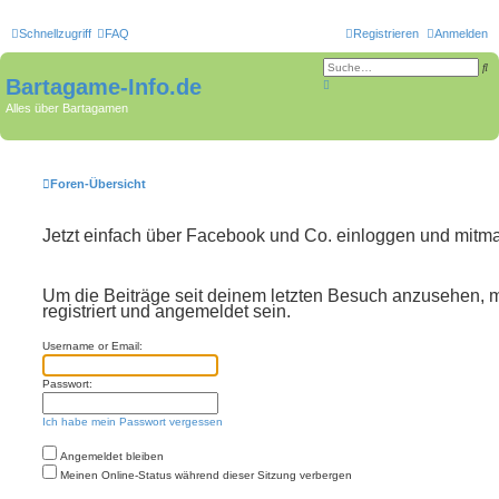
Schnellzugriff
FAQ
Registrieren
Anmelden
S
u
Bartagame-Info.de
E
c
r
h
w
Alles über Bartagamen
e
e
i
t
e
r
t
Foren-Übersicht
e
S
u
c
Jetzt einfach über Facebook und Co. einloggen und mitm
h
e
Um die Beiträge seit deinem letzten Besuch anzusehen, 
registriert und angemeldet sein.
Username or Email:
Passwort:
Ich habe mein Passwort vergessen
Angemeldet bleiben
Meinen Online-Status während dieser Sitzung verbergen