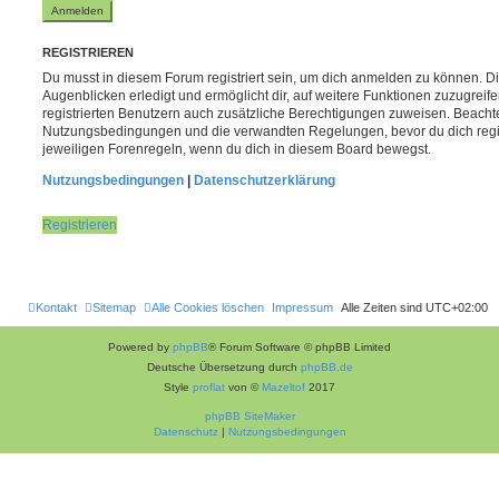
REGISTRIEREN
Du musst in diesem Forum registriert sein, um dich anmelden zu können. Di
Augenblicken erledigt und ermöglicht dir, auf weitere Funktionen zuzugreif
registrierten Benutzern auch zusätzliche Berechtigungen zuweisen. Beachte
Nutzungsbedingungen und die verwandten Regelungen, bevor du dich registr
jeweiligen Forenregeln, wenn du dich in diesem Board bewegst.
Nutzungsbedingungen
|
Datenschutzerklärung
Registrieren
Kontakt
Sitemap
Alle Cookies löschen
Impressum
Alle Zeiten sind
UTC+02:00
Powered by
phpBB
® Forum Software © phpBB Limited
Deutsche Übersetzung durch
phpBB.de
Style
proflat
von ©
Mazeltof
2017
phpBB SiteMaker
Datenschutz
|
Nutzungsbedingungen