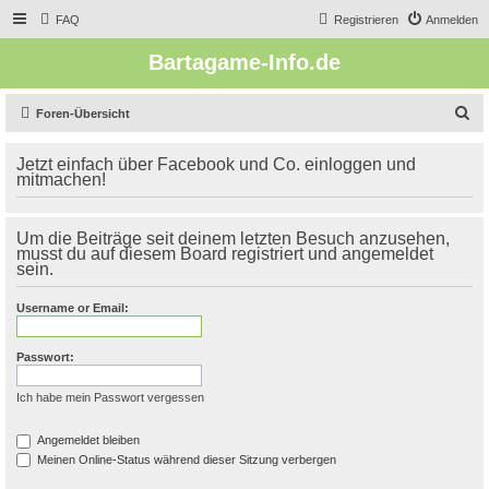
FAQ
Registrieren
Anmelden
Bartagame-Info.de
S
Foren-Übersicht
u
Jetzt einfach über Facebook und Co. einloggen und
c
mitmachen!
h
e
Um die Beiträge seit deinem letzten Besuch anzusehen,
musst du auf diesem Board registriert und angemeldet
sein.
Username or Email:
Passwort:
Ich habe mein Passwort vergessen
Angemeldet bleiben
Meinen Online-Status während dieser Sitzung verbergen