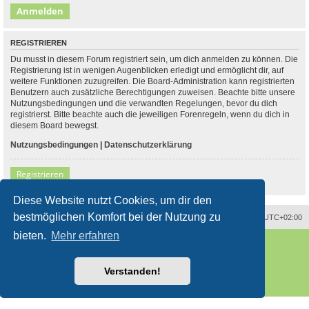
REGISTRIEREN
Du musst in diesem Forum registriert sein, um dich anmelden zu können. Die
Registrierung ist in wenigen Augenblicken erledigt und ermöglicht dir, auf
weitere Funktionen zuzugreifen. Die Board-Administration kann registrierten
Benutzern auch zusätzliche Berechtigungen zuweisen. Beachte bitte unsere
Nutzungsbedingungen und die verwandten Regelungen, bevor du dich
registrierst. Bitte beachte auch die jeweiligen Forenregeln, wenn du dich in
diesem Board bewegst.
Nutzungsbedingungen
|
Datenschutzerklärung
Registrieren
Diese Website nutzt Cookies, um dir den
bestmöglichen Komfort bei der Nutzung zu
Alle Zeiten sind
UTC+02:00
bieten.
Mehr erfahren
Powered by
phpBB
® Forum Software © phpBB Limited
Deutsche Übersetzung durch
phpBB.de
Style
proflat
von ©
Mazeltof
2017
Verstanden!
phpBB SiteMaker
Datenschutz
|
Nutzungsbedingungen