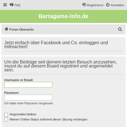
FAQ
Registrieren
Anmelden
Bartagame-Info.de
S
Foren-Übersicht
u
Jetzt einfach über Facebook und Co. einloggen und
c
mitmachen!
h
e
Um die Beiträge seit deinem letzten Besuch anzusehen,
musst du auf diesem Board registriert und angemeldet
sein.
Username or Email:
Passwort:
Ich habe mein Passwort vergessen
Angemeldet bleiben
Meinen Online-Status während dieser Sitzung verbergen