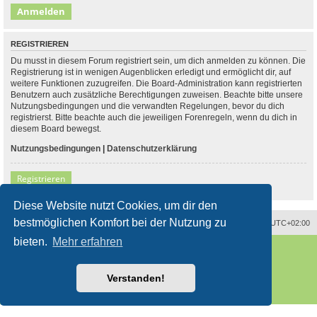
REGISTRIEREN
Du musst in diesem Forum registriert sein, um dich anmelden zu können. Die
Registrierung ist in wenigen Augenblicken erledigt und ermöglicht dir, auf
weitere Funktionen zuzugreifen. Die Board-Administration kann registrierten
Benutzern auch zusätzliche Berechtigungen zuweisen. Beachte bitte unsere
Nutzungsbedingungen und die verwandten Regelungen, bevor du dich
registrierst. Bitte beachte auch die jeweiligen Forenregeln, wenn du dich in
diesem Board bewegst.
Nutzungsbedingungen
|
Datenschutzerklärung
Registrieren
Diese Website nutzt Cookies, um dir den
bestmöglichen Komfort bei der Nutzung zu
Alle Zeiten sind
UTC+02:00
bieten.
Mehr erfahren
Powered by
phpBB
® Forum Software © phpBB Limited
Deutsche Übersetzung durch
phpBB.de
Style
proflat
von ©
Mazeltof
2017
Verstanden!
phpBB SiteMaker
Datenschutz
|
Nutzungsbedingungen