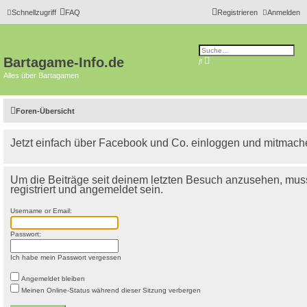
Schnellzugriff
FAQ
Registrieren
Anmelden
Bartagame-Info.de
E
S
r
u
w
Alles über Bartagamen
c
e
h
i
e
t
e
Foren-Übersicht
r
t
e
S
Jetzt einfach über Facebook und Co. einloggen und mitmach
u
c
h
e
Um die Beiträge seit deinem letzten Besuch anzusehen, mus
registriert und angemeldet sein.
Username or Email:
Passwort:
Ich habe mein Passwort vergessen
Angemeldet bleiben
Meinen Online-Status während dieser Sitzung verbergen