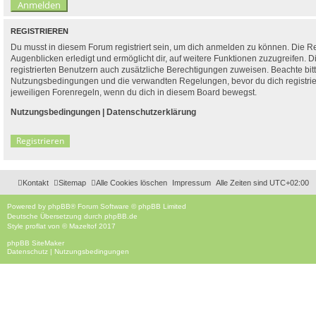
REGISTRIEREN
Du musst in diesem Forum registriert sein, um dich anmelden zu können. Die Re
Augenblicken erledigt und ermöglicht dir, auf weitere Funktionen zuzugreifen. 
registrierten Benutzern auch zusätzliche Berechtigungen zuweisen. Beachte bit
Nutzungsbedingungen und die verwandten Regelungen, bevor du dich registriers
jeweiligen Forenregeln, wenn du dich in diesem Board bewegst.
Nutzungsbedingungen
|
Datenschutzerklärung
Registrieren
Kontakt
Sitemap
Alle Cookies löschen
Impressum
Alle Zeiten sind
UTC+02:00
Powered by
phpBB
® Forum Software © phpBB Limited
Deutsche Übersetzung durch
phpBB.de
Style
proflat
von ©
Mazeltof
2017
phpBB SiteMaker
Datenschutz
|
Nutzungsbedingungen