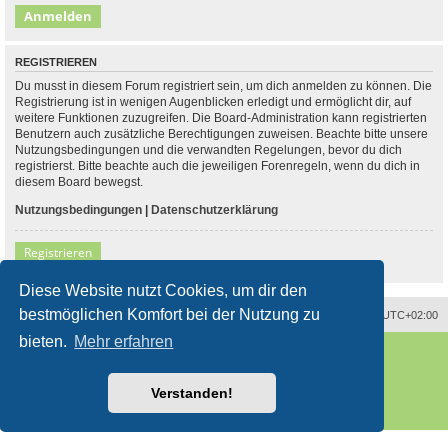
REGISTRIEREN
Du musst in diesem Forum registriert sein, um dich anmelden zu können. Die
Registrierung ist in wenigen Augenblicken erledigt und ermöglicht dir, auf
weitere Funktionen zuzugreifen. Die Board-Administration kann registrierten
Benutzern auch zusätzliche Berechtigungen zuweisen. Beachte bitte unsere
Nutzungsbedingungen und die verwandten Regelungen, bevor du dich
registrierst. Bitte beachte auch die jeweiligen Forenregeln, wenn du dich in
diesem Board bewegst.
Nutzungsbedingungen
|
Datenschutzerklärung
Registrieren
Diese Website nutzt Cookies, um dir den
bestmöglichen Komfort bei der Nutzung zu
Alle Zeiten sind
UTC+02:00
bieten.
Mehr erfahren
Powered by
phpBB
® Forum Software © phpBB Limited
Deutsche Übersetzung durch
phpBB.de
Style
proflat
von ©
Mazeltof
2017
Verstanden!
phpBB SiteMaker
Datenschutz
|
Nutzungsbedingungen