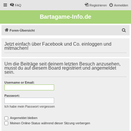
FAQ
Registrieren
Anmelden
Bartagame-Info.de
S
Foren-Übersicht
u
Jetzt einfach über Facebook und Co. einloggen und
c
mitmachen!
h
e
Um die Beiträge seit deinem letzten Besuch anzusehen,
musst du auf diesem Board registriert und angemeldet
sein.
Username or Email:
Passwort:
Ich habe mein Passwort vergessen
Angemeldet bleiben
Meinen Online-Status während dieser Sitzung verbergen