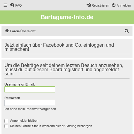
FAQ
Registrieren
Anmelden
Bartagame-Info.de
S
Foren-Übersicht
u
Jetzt einfach über Facebook und Co. einloggen und
c
mitmachen!
h
e
Um die Beiträge seit deinem letzten Besuch anzusehen,
musst du auf diesem Board registriert und angemeldet
sein.
Username or Email:
Passwort:
Ich habe mein Passwort vergessen
Angemeldet bleiben
Meinen Online-Status während dieser Sitzung verbergen