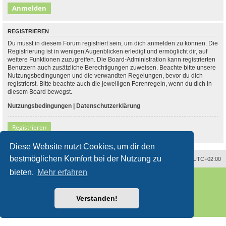
REGISTRIEREN
Du musst in diesem Forum registriert sein, um dich anmelden zu können. Die
Registrierung ist in wenigen Augenblicken erledigt und ermöglicht dir, auf
weitere Funktionen zuzugreifen. Die Board-Administration kann registrierten
Benutzern auch zusätzliche Berechtigungen zuweisen. Beachte bitte unsere
Nutzungsbedingungen und die verwandten Regelungen, bevor du dich
registrierst. Bitte beachte auch die jeweiligen Forenregeln, wenn du dich in
diesem Board bewegst.
Nutzungsbedingungen
|
Datenschutzerklärung
Registrieren
Diese Website nutzt Cookies, um dir den
bestmöglichen Komfort bei der Nutzung zu
Alle Zeiten sind
UTC+02:00
bieten.
Mehr erfahren
Powered by
phpBB
® Forum Software © phpBB Limited
Deutsche Übersetzung durch
phpBB.de
Style
proflat
von ©
Mazeltof
2017
Verstanden!
phpBB SiteMaker
Datenschutz
|
Nutzungsbedingungen