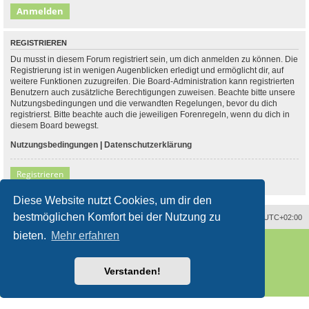
REGISTRIEREN
Du musst in diesem Forum registriert sein, um dich anmelden zu können. Die
Registrierung ist in wenigen Augenblicken erledigt und ermöglicht dir, auf
weitere Funktionen zuzugreifen. Die Board-Administration kann registrierten
Benutzern auch zusätzliche Berechtigungen zuweisen. Beachte bitte unsere
Nutzungsbedingungen und die verwandten Regelungen, bevor du dich
registrierst. Bitte beachte auch die jeweiligen Forenregeln, wenn du dich in
diesem Board bewegst.
Nutzungsbedingungen
|
Datenschutzerklärung
Registrieren
Diese Website nutzt Cookies, um dir den
bestmöglichen Komfort bei der Nutzung zu
Alle Zeiten sind
UTC+02:00
bieten.
Mehr erfahren
Powered by
phpBB
® Forum Software © phpBB Limited
Deutsche Übersetzung durch
phpBB.de
Style
proflat
von ©
Mazeltof
2017
Verstanden!
phpBB SiteMaker
Datenschutz
|
Nutzungsbedingungen