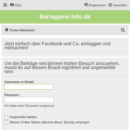
FAQ
Registrieren
Anmelden
Bartagame-Info.de
S
Foren-Übersicht
u
Jetzt einfach über Facebook und Co. einloggen und
c
mitmachen!
h
e
Um die Beiträge seit deinem letzten Besuch anzusehen,
musst du auf diesem Board registriert und angemeldet
sein.
Username or Email:
Passwort:
Ich habe mein Passwort vergessen
Angemeldet bleiben
Meinen Online-Status während dieser Sitzung verbergen