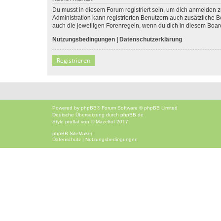
Du musst in diesem Forum registriert sein, um dich anmelden zu
Administration kann registrierten Benutzern auch zusätzliche
auch die jeweiligen Forenregeln, wenn du dich in diesem Boar
Nutzungsbedingungen
|
Datenschutzerklärung
Registrieren
Powered by
phpBB
® Forum Software © phpBB Limited
Deutsche Übersetzung durch
phpBB.de
Style
proflat
von ©
Mazeltof
2017
phpBB SiteMaker
Datenschutz
|
Nutzungsbedingungen