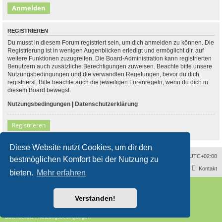
REGISTRIEREN
Du musst in diesem Forum registriert sein, um dich anmelden zu können. Die
Registrierung ist in wenigen Augenblicken erledigt und ermöglicht dir, auf
weitere Funktionen zuzugreifen. Die Board-Administration kann registrierten
Benutzern auch zusätzliche Berechtigungen zuweisen. Beachte bitte unsere
Nutzungsbedingungen und die verwandten Regelungen, bevor du dich
registrierst. Bitte beachte auch die jeweiligen Forenregeln, wenn du dich in
diesem Board bewegst.
Nutzungsbedingungen
|
Datenschutzerklärung
Registrieren
Diese Website nutzt Cookies, um dir den
Sitemap
Alle Cookies löschen
Impressum
Alle Zeiten sind
UTC+02:00
bestmöglichen Komfort bei der Nutzung zu
Kontakt
bieten.
Mehr erfahren
Powered by
phpBB
® Forum Software © phpBB Limited
Deutsche Übersetzung durch
phpBB.de
Verstanden!
Style
proflat
von ©
Mazeltof
2017
phpBB SiteMaker
Datenschutz
|
Nutzungsbedingungen