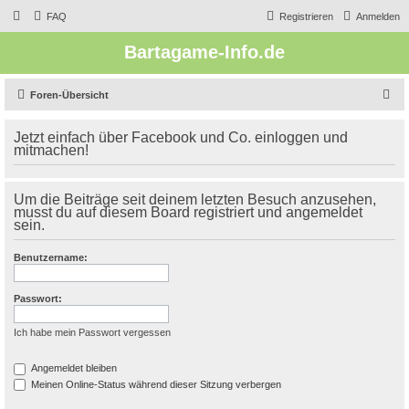
FAQ
Registrieren
Anmelden
Bartagame-Info.de
S
Foren-Übersicht
u
Jetzt einfach über Facebook und Co. einloggen und
c
mitmachen!
h
e
Um die Beiträge seit deinem letzten Besuch anzusehen,
musst du auf diesem Board registriert und angemeldet
sein.
Benutzername:
Passwort:
Ich habe mein Passwort vergessen
Angemeldet bleiben
Meinen Online-Status während dieser Sitzung verbergen