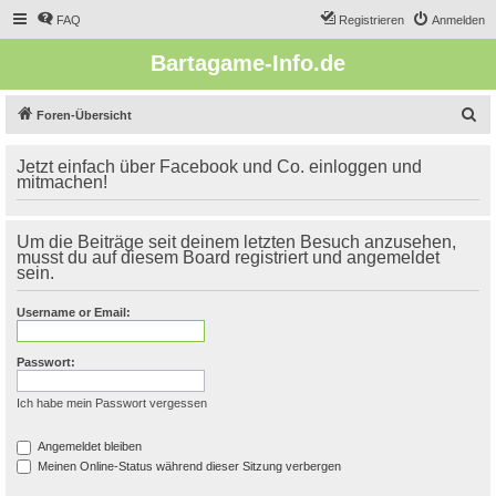
FAQ
Registrieren
Anmelden
Bartagame-Info.de
S
Foren-Übersicht
u
Jetzt einfach über Facebook und Co. einloggen und
c
mitmachen!
h
e
Um die Beiträge seit deinem letzten Besuch anzusehen,
musst du auf diesem Board registriert und angemeldet
sein.
Username or Email:
Passwort:
Ich habe mein Passwort vergessen
Angemeldet bleiben
Meinen Online-Status während dieser Sitzung verbergen