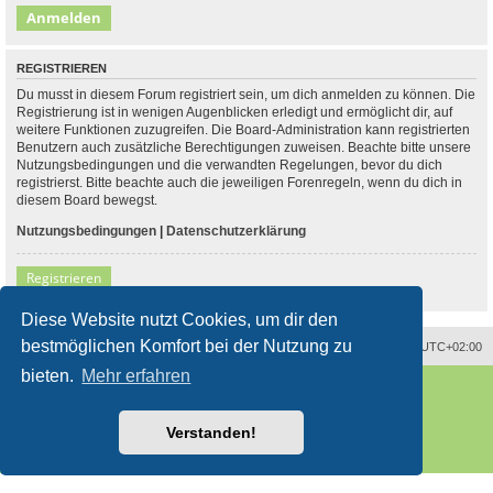
REGISTRIEREN
Du musst in diesem Forum registriert sein, um dich anmelden zu können. Die
Registrierung ist in wenigen Augenblicken erledigt und ermöglicht dir, auf
weitere Funktionen zuzugreifen. Die Board-Administration kann registrierten
Benutzern auch zusätzliche Berechtigungen zuweisen. Beachte bitte unsere
Nutzungsbedingungen und die verwandten Regelungen, bevor du dich
registrierst. Bitte beachte auch die jeweiligen Forenregeln, wenn du dich in
diesem Board bewegst.
Nutzungsbedingungen
|
Datenschutzerklärung
Registrieren
Diese Website nutzt Cookies, um dir den
bestmöglichen Komfort bei der Nutzung zu
Alle Zeiten sind
UTC+02:00
bieten.
Mehr erfahren
Powered by
phpBB
® Forum Software © phpBB Limited
Deutsche Übersetzung durch
phpBB.de
Style
proflat
von ©
Mazeltof
2017
Verstanden!
phpBB SiteMaker
Datenschutz
|
Nutzungsbedingungen