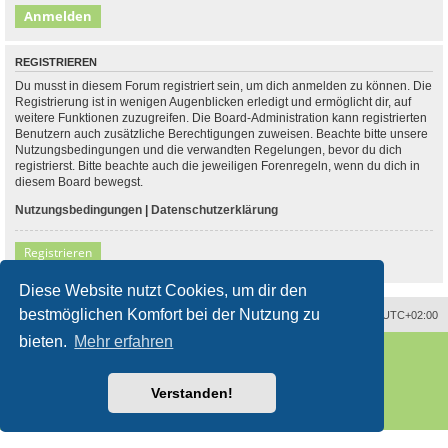
REGISTRIEREN
Du musst in diesem Forum registriert sein, um dich anmelden zu können. Die
Registrierung ist in wenigen Augenblicken erledigt und ermöglicht dir, auf
weitere Funktionen zuzugreifen. Die Board-Administration kann registrierten
Benutzern auch zusätzliche Berechtigungen zuweisen. Beachte bitte unsere
Nutzungsbedingungen und die verwandten Regelungen, bevor du dich
registrierst. Bitte beachte auch die jeweiligen Forenregeln, wenn du dich in
diesem Board bewegst.
Nutzungsbedingungen
|
Datenschutzerklärung
Registrieren
Diese Website nutzt Cookies, um dir den
bestmöglichen Komfort bei der Nutzung zu
Alle Zeiten sind
UTC+02:00
bieten.
Mehr erfahren
Powered by
phpBB
® Forum Software © phpBB Limited
Deutsche Übersetzung durch
phpBB.de
Style
proflat
von ©
Mazeltof
2017
Verstanden!
phpBB SiteMaker
Datenschutz
|
Nutzungsbedingungen