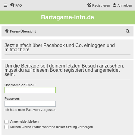
FAQ
Registrieren
Anmelden
Bartagame-Info.de
S
Foren-Übersicht
u
Jetzt einfach über Facebook und Co. einloggen und
c
mitmachen!
h
e
Um die Beiträge seit deinem letzten Besuch anzusehen,
musst du auf diesem Board registriert und angemeldet
sein.
Username or Email:
Passwort:
Ich habe mein Passwort vergessen
Angemeldet bleiben
Meinen Online-Status während dieser Sitzung verbergen