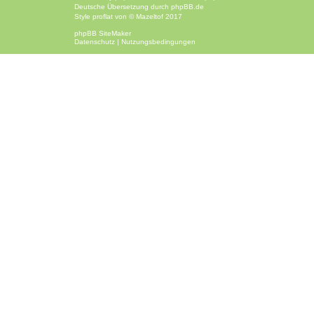
Deutsche Übersetzung durch
phpBB.de
Style
proflat
von ©
Mazeltof
2017
phpBB SiteMaker
Datenschutz
|
Nutzungsbedingungen