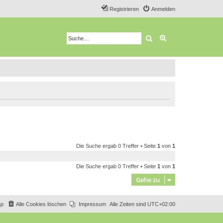
Registrieren
Anmelden
Suche
Erweiterte Suche
Die Suche ergab 0 Treffer • Seite
1
von
1
Die Suche ergab 0 Treffer • Seite
1
von
1
Gehe zu
ap
Alle Cookies löschen
Impressum
Alle Zeiten sind
UTC+02:00