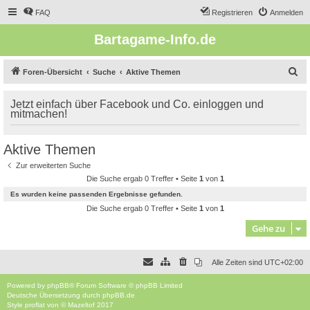
FAQ
Registrieren
Anmelden
Bartagame-Info.de
S
Foren-Übersicht
Suche
Aktive Themen
u
Jetzt einfach über Facebook und Co. einloggen und
c
mitmachen!
h
e
Aktive Themen
Zur erweiterten Suche
Die Suche ergab 0 Treffer • Seite
1
von
1
Es wurden keine passenden Ergebnisse gefunden.
Die Suche ergab 0 Treffer • Seite
1
von
1
Gehe zu
Alle Zeiten sind
UTC+02:00
Powered by
phpBB
® Forum Software © phpBB Limited
Deutsche Übersetzung durch
phpBB.de
Style
proflat
von ©
Mazeltof
2017