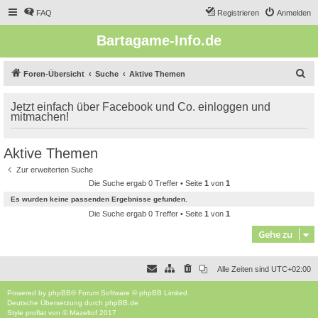
FAQ
Registrieren
Anmelden
Bartagame-Info.de
S
Foren-Übersicht
Suche
Aktive Themen
u
Jetzt einfach über Facebook und Co. einloggen und
c
mitmachen!
h
e
Aktive Themen
Zur erweiterten Suche
Die Suche ergab 0 Treffer • Seite
1
von
1
Es wurden keine passenden Ergebnisse gefunden.
Die Suche ergab 0 Treffer • Seite
1
von
1
Gehe zu
Alle Zeiten sind
UTC+02:00
Powered by
phpBB
® Forum Software © phpBB Limited
Deutsche Übersetzung durch
phpBB.de
Style
proflat
von ©
Mazeltof
2017