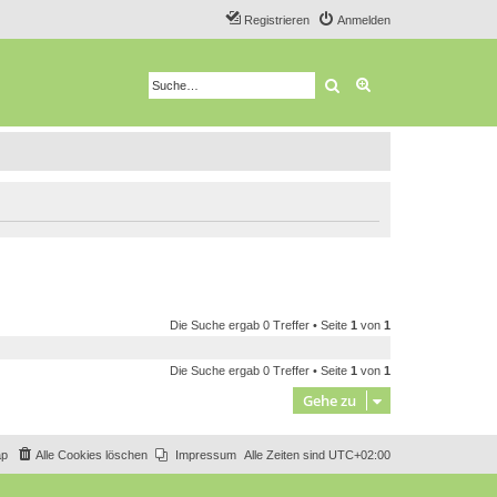
Registrieren
Anmelden
Suche
Erweiterte Suche
Die Suche ergab 0 Treffer • Seite
1
von
1
Die Suche ergab 0 Treffer • Seite
1
von
1
Gehe zu
ap
Alle Cookies löschen
Impressum
Alle Zeiten sind
UTC+02:00