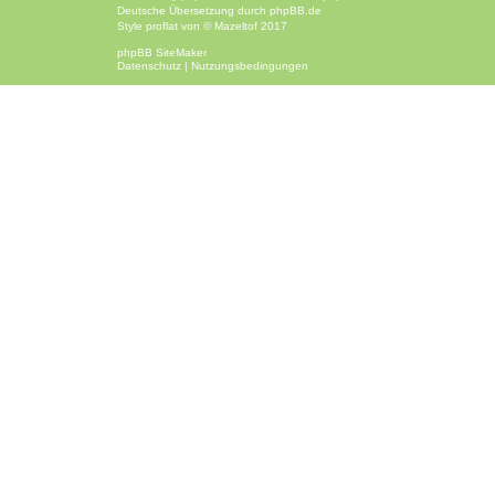
Deutsche Übersetzung durch
phpBB.de
Style
proflat
von ©
Mazeltof
2017
phpBB SiteMaker
Datenschutz
|
Nutzungsbedingungen