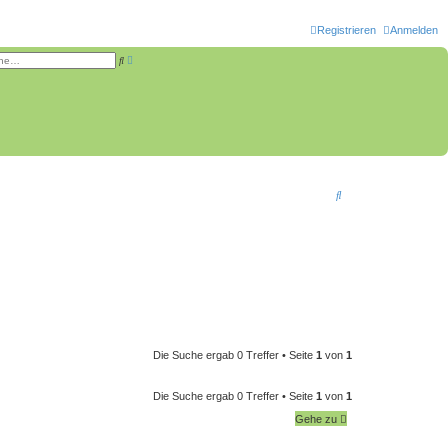
Registrieren
Anmelden
E
S
r
u
w
c
e
h
i
e
t
e
r
t
e
S
u
c
S
h
e
u
c
h
e
Die Suche ergab 0 Treffer • Seite
1
von
1
Die Suche ergab 0 Treffer • Seite
1
von
1
Gehe zu