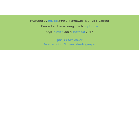
Powered by
phpBB
® Forum Software © phpBB Limited
Deutsche Übersetzung durch
phpBB.de
Style
proflat
von ©
Mazeltof
2017
phpBB SiteMaker
Datenschutz
|
Nutzungsbedingungen