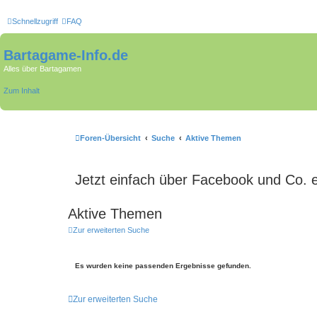
Schnellzugriff
FAQ
Bartagame-Info.de
Alles über Bartagamen
Zum Inhalt
Foren-Übersicht
Suche
Aktive Themen
Jetzt einfach über Facebook und Co. 
Aktive Themen
Zur erweiterten Suche
Es wurden keine passenden Ergebnisse gefunden.
Zur erweiterten Suche