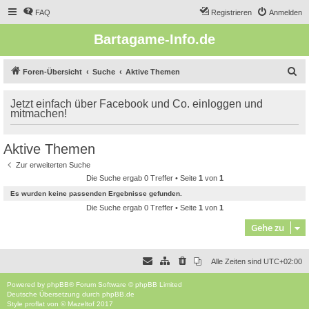
FAQ
Registrieren
Anmelden
Bartagame-Info.de
S
Foren-Übersicht
Suche
Aktive Themen
u
Jetzt einfach über Facebook und Co. einloggen und
c
mitmachen!
h
e
Aktive Themen
Zur erweiterten Suche
Die Suche ergab 0 Treffer • Seite
1
von
1
Es wurden keine passenden Ergebnisse gefunden.
Die Suche ergab 0 Treffer • Seite
1
von
1
Gehe zu
Alle Zeiten sind
UTC+02:00
Powered by
phpBB
® Forum Software © phpBB Limited
Deutsche Übersetzung durch
phpBB.de
Style
proflat
von ©
Mazeltof
2017