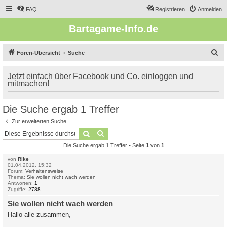
FAQ
Registrieren
Anmelden
Bartagame-Info.de
S
Foren-Übersicht
Suche
u
Jetzt einfach über Facebook und Co. einloggen und
c
mitmachen!
h
e
Die Suche ergab 1 Treffer
Zur erweiterten Suche
Suche
Erweiterte Suche
Die Suche ergab 1 Treffer • Seite
1
von
1
von
Rike
01.04.2012, 15:32
Forum:
Verhaltensweise
Thema:
Sie wollen nicht wach werden
Antworten:
1
Zugriffe:
2788
Sie wollen nicht wach werden
Hallo alle zusammen,