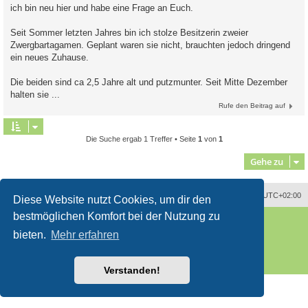
ich bin neu hier und habe eine Frage an Euch.
Seit Sommer letzten Jahres bin ich stolze Besitzerin zweier
Zwergbartagamen. Geplant waren sie nicht, brauchten jedoch dringend
ein neues Zuhause.
Die beiden sind ca 2,5 Jahre alt und putzmunter. Seit Mitte Dezember
halten sie ...
Rufe den Beitrag auf
Die Suche ergab 1 Treffer • Seite
1
von
1
Gehe zu
Alle Zeiten sind
UTC+02:00
Diese Website nutzt Cookies, um dir den
bestmöglichen Komfort bei der Nutzung zu
Powered by
phpBB
® Forum Software © phpBB Limited
Deutsche Übersetzung durch
phpBB.de
bieten.
Mehr erfahren
Style
proflat
von ©
Mazeltof
2017
phpBB SiteMaker
Datenschutz
|
Nutzungsbedingungen
Verstanden!