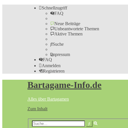
Schnellzugriff
FAQ
Neue Beiträge
Unbeantwortete Themen
Aktive Themen
Suche
Impressum
FAQ
Anmelden
Registrieren
Bartagame-Info.de
Alles über Bartagamen
Zum Inhalt
Erweiterte
Suche
Suche