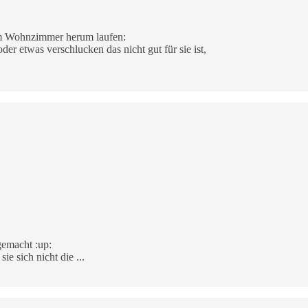
 im Wohnzimmer herum laufen:
er etwas verschlucken das nicht gut für sie ist,
gemacht :up:
e sich nicht die ...