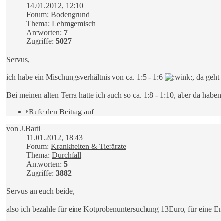
14.01.2012, 12:10
Forum:
Bodengrund
Thema:
Lehmgemisch
Antworten:
7
Zugriffe:
5027
Servus,
ich habe ein Mischungsverhältnis von ca. 1:5 - 1:6
, da geh
Bei meinen alten Terra hatte ich auch so ca. 1:8 - 1:10, aber da hab
Rufe den Beitrag auf
von
J.Barti
11.01.2012, 18:43
Forum:
Krankheiten & Tierärzte
Thema:
Durchfall
Antworten:
5
Zugriffe:
3882
Servus an euch beide,
also ich bezahle für eine Kotprobenuntersuchung 13Euro, für eine