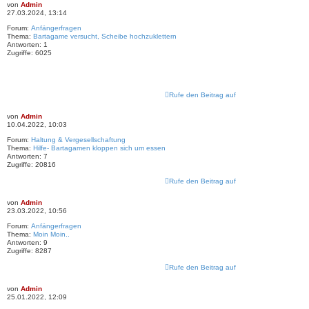
von
Admin
27.03.2024, 13:14
Forum:
Anfängerfragen
Thema:
Bartagame versucht, Scheibe hochzuklettern
Antworten:
1
Zugriffe:
6025
Rufe den Beitrag auf
von
Admin
10.04.2022, 10:03
Forum:
Haltung & Vergesellschaftung
Thema:
Hilfe- Bartagamen kloppen sich um essen
Antworten:
7
Zugriffe:
20816
Rufe den Beitrag auf
von
Admin
23.03.2022, 10:56
Forum:
Anfängerfragen
Thema:
Moin Moin..
Antworten:
9
Zugriffe:
8287
Rufe den Beitrag auf
von
Admin
25.01.2022, 12:09