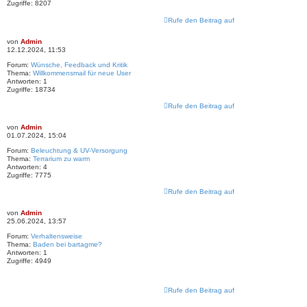
Zugriffe:
8207
Rufe den Beitrag auf
von
Admin
12.12.2024, 11:53
Forum:
Wünsche, Feedback und Kritik
Thema:
Willkommensmail für neue User
Antworten:
1
Zugriffe:
18734
Rufe den Beitrag auf
von
Admin
01.07.2024, 15:04
Forum:
Beleuchtung & UV-Versorgung
Thema:
Terrarium zu warm
Antworten:
4
Zugriffe:
7775
Rufe den Beitrag auf
von
Admin
25.06.2024, 13:57
Forum:
Verhaltensweise
Thema:
Baden bei bartagme?
Antworten:
1
Zugriffe:
4949
Rufe den Beitrag auf