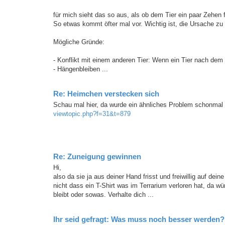
für mich sieht das so aus, als ob dem Tier ein paar Zehen f
So etwas kommt öfter mal vor. Wichtig ist, die Ursache zu 
Mögliche Gründe:
- Konflikt mit einem anderen Tier: Wenn ein Tier nach dem 
- Hängenbleiben ...
Re: Heimchen verstecken sich
Schau mal hier, da wurde ein ähnliches Problem schonmal d
viewtopic.php?f=31&t=879
Re: Zuneigung gewinnen
Hi,
also da sie ja aus deiner Hand frisst und freiwillig auf de
nicht dass ein T-Shirt was im Terrarium verloren hat, da w
bleibt oder sowas. Verhalte dich ...
Ihr seid gefragt: Was muss noch besser werden?