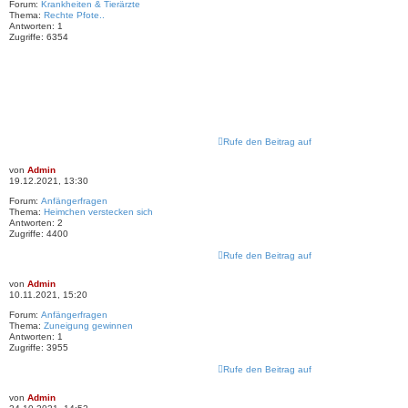
Forum:
Krankheiten & Tierärzte
Thema:
Rechte Pfote..
Antworten:
1
Zugriffe:
6354
Rufe den Beitrag auf
von
Admin
19.12.2021, 13:30
Forum:
Anfängerfragen
Thema:
Heimchen verstecken sich
Antworten:
2
Zugriffe:
4400
Rufe den Beitrag auf
von
Admin
10.11.2021, 15:20
Forum:
Anfängerfragen
Thema:
Zuneigung gewinnen
Antworten:
1
Zugriffe:
3955
Rufe den Beitrag auf
von
Admin