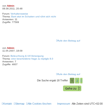
von
Admin
08.08.2011, 20:48
Forum:
Verhaltensweise
Thema:
Barti sitzt im Schatten und rührt sich nicht
Antworten:
11
Zugriffe:
77569
Rufe den Beitrag auf
von
Admin
11.05.2007, 18:09
Forum:
Beleuchtung & UV-Versorgung
Thema:
eine bescheidene frage zu reptiglo 8.0
Antworten:
7
Zugriffe:
4607
Rufe den Beitrag auf
1
2
Nächste
Die Suche ergab 18 Treffer
Gehe zu
Kontakt
Sitemap
Alle Cookies löschen
Impressum
Alle Zeiten sind
UTC+02:00