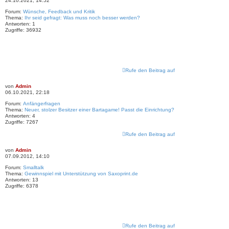
24.10.2021, 14:52
Forum:
Wünsche, Feedback und Kritik
Thema:
Ihr seid gefragt: Was muss noch besser werden?
Antworten:
1
Zugriffe:
36932
Rufe den Beitrag auf
von
Admin
06.10.2021, 22:18
Forum:
Anfängerfragen
Thema:
Neuer, stolzer Besitzer einer Bartagame! Passt die Einrichtung?
Antworten:
4
Zugriffe:
7267
Rufe den Beitrag auf
von
Admin
07.09.2012, 14:10
Forum:
Smalltalk
Thema:
Gewinnspiel mit Unterstützung von Saxoprint.de
Antworten:
13
Zugriffe:
6378
Rufe den Beitrag auf