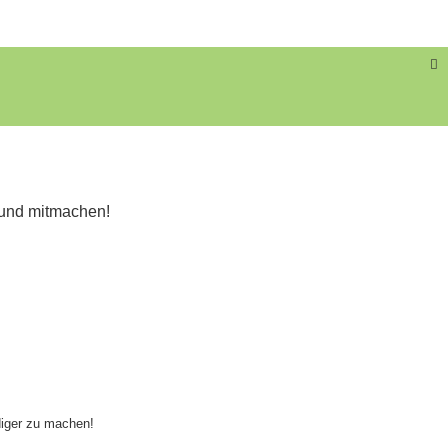
S
 und mitmachen!
diger zu machen!