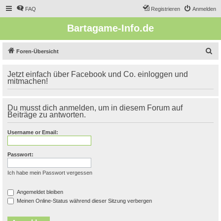
FAQ
Registrieren
Anmelden
Bartagame-Info.de
S
Foren-Übersicht
u
Jetzt einfach über Facebook und Co. einloggen und
c
mitmachen!
h
e
Du musst dich anmelden, um in diesem Forum auf
Beiträge zu antworten.
Username or Email:
Passwort:
Ich habe mein Passwort vergessen
Angemeldet bleiben
Meinen Online-Status während dieser Sitzung verbergen