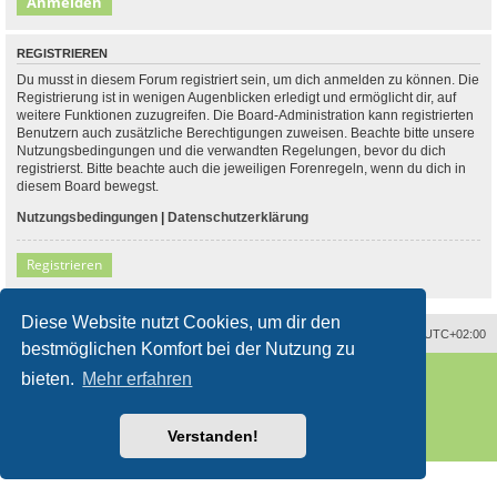
REGISTRIEREN
Du musst in diesem Forum registriert sein, um dich anmelden zu können. Die
Registrierung ist in wenigen Augenblicken erledigt und ermöglicht dir, auf
weitere Funktionen zuzugreifen. Die Board-Administration kann registrierten
Benutzern auch zusätzliche Berechtigungen zuweisen. Beachte bitte unsere
Nutzungsbedingungen und die verwandten Regelungen, bevor du dich
registrierst. Bitte beachte auch die jeweiligen Forenregeln, wenn du dich in
diesem Board bewegst.
Nutzungsbedingungen
|
Datenschutzerklärung
Registrieren
Diese Website nutzt Cookies, um dir den
Alle Zeiten sind
UTC+02:00
bestmöglichen Komfort bei der Nutzung zu
Powered by
phpBB
® Forum Software © phpBB Limited
bieten.
Mehr erfahren
Deutsche Übersetzung durch
phpBB.de
Style
proflat
von ©
Mazeltof
2017
phpBB SiteMaker
Verstanden!
Datenschutz
|
Nutzungsbedingungen