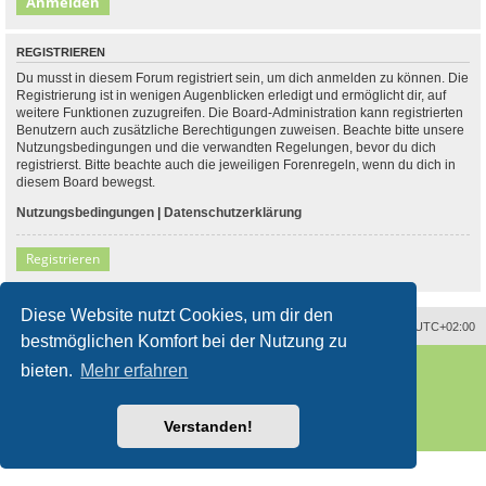
REGISTRIEREN
Du musst in diesem Forum registriert sein, um dich anmelden zu können. Die
Registrierung ist in wenigen Augenblicken erledigt und ermöglicht dir, auf
weitere Funktionen zuzugreifen. Die Board-Administration kann registrierten
Benutzern auch zusätzliche Berechtigungen zuweisen. Beachte bitte unsere
Nutzungsbedingungen und die verwandten Regelungen, bevor du dich
registrierst. Bitte beachte auch die jeweiligen Forenregeln, wenn du dich in
diesem Board bewegst.
Nutzungsbedingungen
|
Datenschutzerklärung
Registrieren
Diese Website nutzt Cookies, um dir den
Alle Zeiten sind
UTC+02:00
bestmöglichen Komfort bei der Nutzung zu
Powered by
phpBB
® Forum Software © phpBB Limited
bieten.
Mehr erfahren
Deutsche Übersetzung durch
phpBB.de
Style
proflat
von ©
Mazeltof
2017
phpBB SiteMaker
Verstanden!
Datenschutz
|
Nutzungsbedingungen