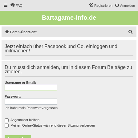
FAQ
Registrieren
Anmelden
Bartagame-Info.de
S
Foren-Übersicht
u
Jetzt einfach über Facebook und Co. einloggen und
c
mitmachen!
h
e
Du musst dich anmelden, um in diesem Forum Beiträge zu
zitieren.
Username or Email:
Passwort:
Ich habe mein Passwort vergessen
Angemeldet bleiben
Meinen Online-Status während dieser Sitzung verbergen