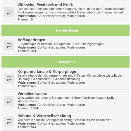
Wünsche, Feedback und Kritik
Gibt es eine Funktion oder eine Kategorie, die du dir für das Forum wünscht?
Funktioniert etwas nicht so, wie es sollte? Dann gehört das Thema hierhin!
Moderatoren:
Co-Administratoren
,
Moderatoren
Themen:
2
Newbie-Board
Anfängerfragen
Für Anfänger im Bereich Bartagamen - Eure Einsteigerfragen
Moderatoren:
Co-Administratoren
,
Moderatoren
Themen:
381
Bartagamen
Körpermerkmale & Körperpflege
Beschreibung der Körpermerkmale und Hilfe zur Körperpflege wie z.B. der
Häutung, Geschlechter- & Artenbestimmung
Moderatoren:
Co-Administratoren
,
Moderatoren
Themen:
492
Verhaltensweise
Was wollen uns unsere Bartagamen mit ihrem Verhalten sagen
(z.B.
Winterruhe)
?
Moderatoren:
Co-Administratoren
,
Moderatoren
Themen:
1664
Haltung & Vergesellschaftung
Wie halte ich meine Bartagamen richtig? Was muss ich beachten?
Moderatoren:
Co-Administratoren
,
Moderatoren
Themen:
544