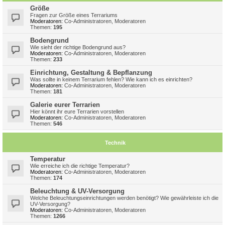
Größe
Fragen zur Größe eines Terrariums
Moderatoren:
Co-Administratoren
,
Moderatoren
Themen:
195
Bodengrund
Wie sieht der richtige Bodengrund aus?
Moderatoren:
Co-Administratoren
,
Moderatoren
Themen:
233
Einrichtung, Gestaltung & Bepflanzung
Was sollte in keinem Terrarium fehlen? Wie kann ich es einrichten?
Moderatoren:
Co-Administratoren
,
Moderatoren
Themen:
181
Galerie eurer Terrarien
Hier könnt ihr eure Terrarien vorstellen
Moderatoren:
Co-Administratoren
,
Moderatoren
Themen:
546
Technik
Temperatur
Wie erreiche ich die richtige Temperatur?
Moderatoren:
Co-Administratoren
,
Moderatoren
Themen:
174
Beleuchtung & UV-Versorgung
Welche Beleuchtungseinrichtungen werden benötigt? Wie gewährleiste ich die
UV-Versorgung?
Moderatoren:
Co-Administratoren
,
Moderatoren
Themen:
1266