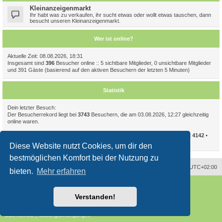
Kleinanzeigenmarkt
Ihr habt was zu verkaufen, ihr sucht etwas oder wollt etwas tauschen, dann
besucht unseren Kleinanzeigenmarkt.
Wer ist online?
Aktuelle Zeit: 08.08.2026, 18:31
Insgesamt sind
396
Besucher online :: 5 sichtbare Mitglieder, 0 unsichtbare Mitglieder
und 391 Gäste (basierend auf den aktiven Besuchern der letzten 5 Minuten)
Statistik
Dein letzter Besuch:
Der Besucherrekord liegt bei
3743
Besuchern, die am 03.08.2026, 12:27 gleichzeitig
online waren.
Beiträge insgesamt
94086
• Themen insgesamt
11723
• Mitglieder insgesamt
4142
•
Unser neuestes Mitglied:
CelIampomegranate
Diese Website nutzt Cookies, um dir den
bestmöglichen Komfort bei der Nutzung zu
Alle Zeiten sind
UTC+02:00
bieten.
Mehr erfahren
Powered by
phpBB
® Forum Software © phpBB Limited
Deutsche Übersetzung durch
phpBB.de
Verstanden!
Style
proflat
von ©
Mazeltof
2017
phpBB SiteMaker
Datenschutz
|
Nutzungsbedingungen