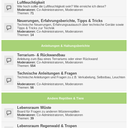
Luftfeuchtigkeit
Wie hoch sollte die Luftfeuchtigkeit sein? Wie erreiche ich diese?
Moderatoren:
Co-Administratoren
,
Moderatoren
Themen:
71
Neuerungen, Erfahrungsberichte, Tipps & Tricks
Technische Neuerungen, Erfahrungsautausch über technische Geräte sowie
Tipps & Tricks zur Technik
Moderatoren:
Co-Administratoren
,
Moderatoren
Themen:
14
Anleitungen & Haltungsberichte
Terrarium- & Rückwandbau
Anleitung zum Bau eines Terrariums oder einer Rückwand
Moderatoren:
Co-Administratoren
,
Moderatoren
Themen:
554
Technische Anleitungen & Fragen
Technische Anleitungen und Fragen zu z.B. Verkabelung, Selbstbau, Leuchten
...
Moderatoren:
Co-Administratoren
,
Moderatoren
Themen:
56
Andere Reptilien & Tiere
Lebensraum Wüste
Board für Fragen zu anderen Wüstenreptilien
Moderatoren:
Co-Administratoren
,
Moderatoren
Themen:
39
Lebensraum Regenwald & Tropen