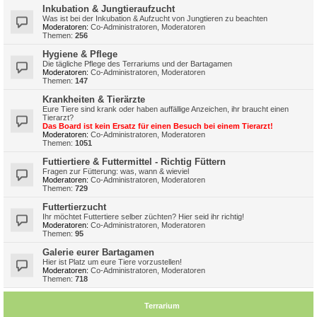
Inkubation & Jungtieraufzucht
Was ist bei der Inkubation & Aufzucht von Jungtieren zu beachten
Moderatoren:
Co-Administratoren
,
Moderatoren
Themen:
256
Hygiene & Pflege
Die tägliche Pflege des Terrariums und der Bartagamen
Moderatoren:
Co-Administratoren
,
Moderatoren
Themen:
147
Krankheiten & Tierärzte
Eure Tiere sind krank oder haben auffällige Anzeichen, ihr braucht einen
Tierarzt?
Das Board ist kein Ersatz für einen Besuch bei einem Tierarzt!
Moderatoren:
Co-Administratoren
,
Moderatoren
Themen:
1051
Futtiertiere & Futtermittel - Richtig Füttern
Fragen zur Fütterung: was, wann & wieviel
Moderatoren:
Co-Administratoren
,
Moderatoren
Themen:
729
Futtertierzucht
Ihr möchtet Futtertiere selber züchten? Hier seid ihr richtig!
Moderatoren:
Co-Administratoren
,
Moderatoren
Themen:
95
Galerie eurer Bartagamen
Hier ist Platz um eure Tiere vorzustellen!
Moderatoren:
Co-Administratoren
,
Moderatoren
Themen:
718
Terrarium