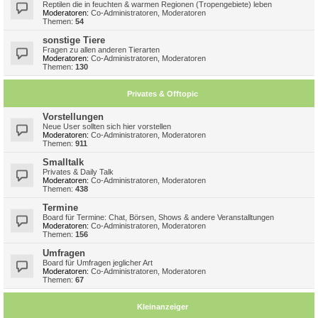
Reptilen die in feuchten & warmen Regionen (Tropengebiete) leben
Moderatoren:
Co-Administratoren
,
Moderatoren
Themen:
54
sonstige Tiere
Fragen zu allen anderen Tierarten
Moderatoren:
Co-Administratoren
,
Moderatoren
Themen:
130
Privates & Offtopic
Vorstellungen
Neue User sollten sich hier vorstellen
Moderatoren:
Co-Administratoren
,
Moderatoren
Themen:
911
Smalltalk
Privates & Daily Talk
Moderatoren:
Co-Administratoren
,
Moderatoren
Themen:
438
Termine
Board für Termine: Chat, Börsen, Shows & andere Veranstalltungen
Moderatoren:
Co-Administratoren
,
Moderatoren
Themen:
156
Umfragen
Board für Umfragen jeglicher Art
Moderatoren:
Co-Administratoren
,
Moderatoren
Themen:
67
Kleinanzeiger