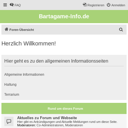
FAQ
Registrieren
Anmelden
Bartagame-Info.de
S
Foren-Übersicht
u
Herzlich Willkommen!
c
h
e
Hier geht es zu den allgemeinen Informationsseiten
Allgemeine Informationen
Haltung
Terrarium
Rund um dieses Forum
Aktuelles zu Forum und Webseite
Hier gibt es Ankündigungen und Aktuelle Meldungen rund um diese Seite.
Moderatoren:
Co-Administratoren
,
Moderatoren