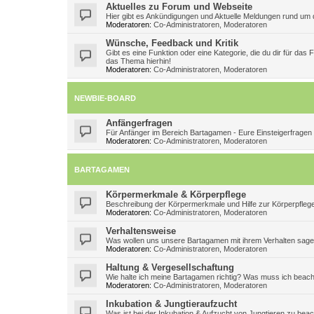
Aktuelles zu Forum und Webseite
Hier gibt es Ankündigungen und Aktuelle Meldungen rund um d
Moderatoren:
Co-Administratoren
,
Moderatoren
Wünsche, Feedback und Kritik
Gibt es eine Funktion oder eine Kategorie, die du dir für das
das Thema hierhin!
Moderatoren:
Co-Administratoren
,
Moderatoren
NEWBIE-BOARD
Anfängerfragen
Für Anfänger im Bereich Bartagamen - Eure Einsteigerfragen
Moderatoren:
Co-Administratoren
,
Moderatoren
BARTAGAMEN
Körpermerkmale & Körperpflege
Beschreibung der Körpermerkmale und Hilfe zur Körperpfleg
Moderatoren:
Co-Administratoren
,
Moderatoren
Verhaltensweise
Was wollen uns unsere Bartagamen mit ihrem Verhalten sag
Moderatoren:
Co-Administratoren
,
Moderatoren
Haltung & Vergesellschaftung
Wie halte ich meine Bartagamen richtig? Was muss ich beac
Moderatoren:
Co-Administratoren
,
Moderatoren
Inkubation & Jungtieraufzucht
Was ist bei der Inkubation & Aufzucht von Jungtieren zu bea