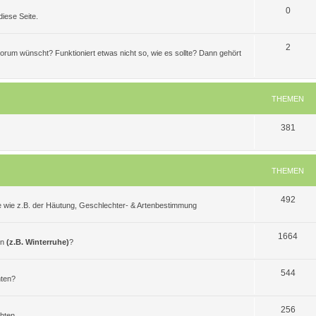
T
0
iese Seite.
h
e
T
2
 Forum wünscht? Funktioniert etwas nicht so, wie es sollte? Dann gehört
m
h
e
e
THEMEN
n
m
e
T
381
n
h
e
THEMEN
m
T
492
e
e wie z.B. der Häutung, Geschlechter- & Artenbestimmung
h
n
e
T
1664
en
(z.B. Winterruhe)
?
m
h
e
T
e
544
hten?
n
h
m
e
T
e
256
chten