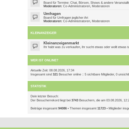
Board für Termine: Chat, Börsen, Shows & andere Veranstall
Moderatoren:
Co-Administratoren
,
Moderatoren
Umfragen
Board für Umfragen jeglicher Art
Moderatoren:
Co-Administratoren
,
Moderatoren
KLEINANZEIGER
Kleinanzeigenmarkt
Ihr habt was zu verkaufen, ihr sucht etwas oder wollt etwas
WER IST ONLINE?
Aktuelle Zeit: 08.08.2026, 17:34
Insgesamt sind
321
Besucher online :: 5 sichtbare Mitglieder, 0 unsic
STATISTIK
Dein letzter Besuch:
Der Besucherrekord liegt bei
3743
Besuchern, die am 03.08.2026, 12:27
Beiträge insgesamt
94086
• Themen insgesamt
11723
• Mitglieder in