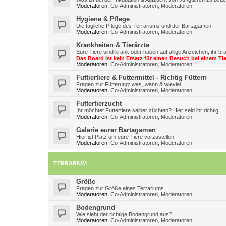
Moderatoren:
Co-Administratoren
,
Moderatoren
Hygiene & Pflege
Die tägliche Pflege des Terrariums und der Bartagamen
Moderatoren:
Co-Administratoren
,
Moderatoren
Krankheiten & Tierärzte
Eure Tiere sind krank oder haben auffällige Anzeichen, ihr br
Das Board ist kein Ersatz für einen Besuch bei einem Tie
Moderatoren:
Co-Administratoren
,
Moderatoren
Futtiertiere & Futtermittel - Richtig Füttern
Fragen zur Fütterung: was, wann & wieviel
Moderatoren:
Co-Administratoren
,
Moderatoren
Futtertierzucht
Ihr möchtet Futtertiere selber züchten? Hier seid ihr richtig!
Moderatoren:
Co-Administratoren
,
Moderatoren
Galerie eurer Bartagamen
Hier ist Platz um eure Tiere vorzustellen!
Moderatoren:
Co-Administratoren
,
Moderatoren
TERRARIUM
Größe
Fragen zur Größe eines Terrariums
Moderatoren:
Co-Administratoren
,
Moderatoren
Bodengrund
Wie sieht der richtige Bodengrund aus?
Moderatoren:
Co-Administratoren
,
Moderatoren