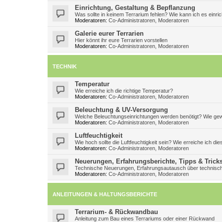
Einrichtung, Gestaltung & Bepflanzung
Was sollte in keinem Terrarium fehlen? Wie kann ich es einri
Moderatoren:
Co-Administratoren
,
Moderatoren
Galerie eurer Terrarien
Hier könnt ihr eure Terrarien vorstellen
Moderatoren:
Co-Administratoren
,
Moderatoren
TECHNIK
Temperatur
Wie erreiche ich die richtige Temperatur?
Moderatoren:
Co-Administratoren
,
Moderatoren
Beleuchtung & UV-Versorgung
Welche Beleuchtungseinrichtungen werden benötigt? Wie gew
Moderatoren:
Co-Administratoren
,
Moderatoren
Luftfeuchtigkeit
Wie hoch sollte die Luftfeuchtigkeit sein? Wie erreiche ich die
Moderatoren:
Co-Administratoren
,
Moderatoren
Neuerungen, Erfahrungsberichte, Tipps & Trick
Technische Neuerungen, Erfahrungsautausch über technisch
Moderatoren:
Co-Administratoren
,
Moderatoren
ANLEITUNGEN & HALTUNGSBERICHTE
Terrarium- & Rückwandbau
Anleitung zum Bau eines Terrariums oder einer Rückwand