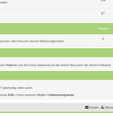
156
tungen
n
m
h
T
e
e
67
h
n
m
e
e
THEMEN
m
n
T
0
e
 tauschen, dann besucht unseren Kleinanzeigenmarkt.
h
n
e
m
e
htbare Mitglieder und 316 Gäste (basierend auf den aktiven Besuchern der letzten 5 Minuten)
n
 gleichzeitig online waren.
sgesamt
4142
• Unser neuestes Mitglied:
CelIampomegranate
Kontakt
Sitem