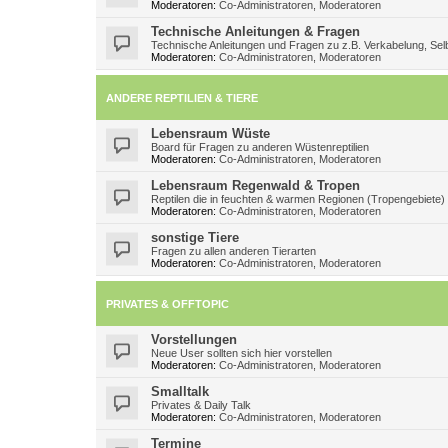
Moderatoren:
Co-Administratoren
,
Moderatoren
Technische Anleitungen & Fragen
Technische Anleitungen und Fragen zu z.B. Verkabelung, Selb
Moderatoren:
Co-Administratoren
,
Moderatoren
ANDERE REPTILIEN & TIERE
Lebensraum Wüste
Board für Fragen zu anderen Wüstenreptilien
Moderatoren:
Co-Administratoren
,
Moderatoren
Lebensraum Regenwald & Tropen
Reptilen die in feuchten & warmen Regionen (Tropengebiete)
Moderatoren:
Co-Administratoren
,
Moderatoren
sonstige Tiere
Fragen zu allen anderen Tierarten
Moderatoren:
Co-Administratoren
,
Moderatoren
PRIVATES & OFFTOPIC
Vorstellungen
Neue User sollten sich hier vorstellen
Moderatoren:
Co-Administratoren
,
Moderatoren
Smalltalk
Privates & Daily Talk
Moderatoren:
Co-Administratoren
,
Moderatoren
Termine