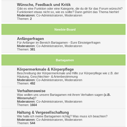
Wünsche, Feedback und Kritik
Gibt es eine Funktion oder eine Kategorie, die du dir für das Forum wünscht?
Funktioniert etwas nicht so, wie es sollte? Dann gehört das Thema hierhin!
Moderatoren:
Co-Administratoren
,
Moderatoren
Themen:
2
Newbie-Board
Anfängerfragen
Für Anfänger im Bereich Bartagamen - Eure Einsteigerfragen
Moderatoren:
Co-Administratoren
,
Moderatoren
Themen:
381
Bartagamen
Körpermerkmale & Körperpflege
Beschreibung der Körpermerkmale und Hilfe zur Körperpflege wie z.B. der
Häutung, Geschlechter- & Artenbestimmung
Moderatoren:
Co-Administratoren
,
Moderatoren
Themen:
492
Verhaltensweise
Was wollen uns unsere Bartagamen mit ihrem Verhalten sagen
(z.B.
Winterruhe)
?
Moderatoren:
Co-Administratoren
,
Moderatoren
Themen:
1664
Haltung & Vergesellschaftung
Wie halte ich meine Bartagamen richtig? Was muss ich beachten?
Moderatoren:
Co-Administratoren
,
Moderatoren
Themen:
544