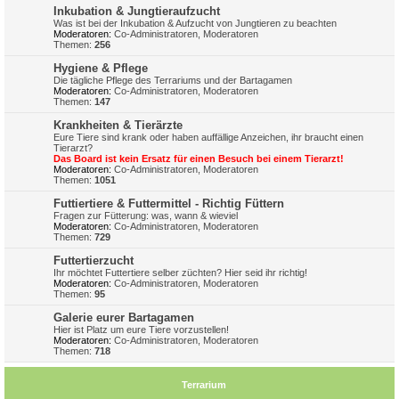
Inkubation & Jungtieraufzucht
Was ist bei der Inkubation & Aufzucht von Jungtieren zu beachten
Moderatoren:
Co-Administratoren
,
Moderatoren
Themen:
256
Hygiene & Pflege
Die tägliche Pflege des Terrariums und der Bartagamen
Moderatoren:
Co-Administratoren
,
Moderatoren
Themen:
147
Krankheiten & Tierärzte
Eure Tiere sind krank oder haben auffällige Anzeichen, ihr braucht einen
Tierarzt?
Das Board ist kein Ersatz für einen Besuch bei einem Tierarzt!
Moderatoren:
Co-Administratoren
,
Moderatoren
Themen:
1051
Futtiertiere & Futtermittel - Richtig Füttern
Fragen zur Fütterung: was, wann & wieviel
Moderatoren:
Co-Administratoren
,
Moderatoren
Themen:
729
Futtertierzucht
Ihr möchtet Futtertiere selber züchten? Hier seid ihr richtig!
Moderatoren:
Co-Administratoren
,
Moderatoren
Themen:
95
Galerie eurer Bartagamen
Hier ist Platz um eure Tiere vorzustellen!
Moderatoren:
Co-Administratoren
,
Moderatoren
Themen:
718
Terrarium