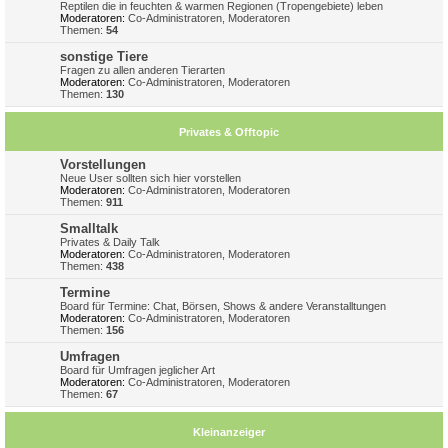
Reptilen die in feuchten & warmen Regionen (Tropengebiete) leben
Moderatoren:
Co-Administratoren
,
Moderatoren
Themen:
54
sonstige Tiere
Fragen zu allen anderen Tierarten
Moderatoren:
Co-Administratoren
,
Moderatoren
Themen:
130
Privates & Offtopic
Vorstellungen
Neue User sollten sich hier vorstellen
Moderatoren:
Co-Administratoren
,
Moderatoren
Themen:
911
Smalltalk
Privates & Daily Talk
Moderatoren:
Co-Administratoren
,
Moderatoren
Themen:
438
Termine
Board für Termine: Chat, Börsen, Shows & andere Veranstalltungen
Moderatoren:
Co-Administratoren
,
Moderatoren
Themen:
156
Umfragen
Board für Umfragen jeglicher Art
Moderatoren:
Co-Administratoren
,
Moderatoren
Themen:
67
Kleinanzeiger