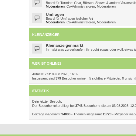
Board für Termine: Chat, Börsen, Shows & andere Veranstall
Moderatoren:
Co-Administratoren
,
Moderatoren
Umfragen
Board für Umfragen jeglicher Art
Moderatoren:
Co-Administratoren
,
Moderatoren
KLEINANZEIGER
Kleinanzeigenmarkt
Ihr habt was zu verkaufen, ihr sucht etwas oder wollt etwas
WER IST ONLINE?
Aktuelle Zeit: 09.08.2026, 16:02
Insgesamt sind
379
Besucher online :: 5 sichtbare Mitglieder, 0 unsic
STATISTIK
Dein letzter Besuch:
Der Besucherrekord liegt bei
3743
Besuchern, die am 03.08.2026, 12:27
Beiträge insgesamt
94086
• Themen insgesamt
11723
• Mitglieder in