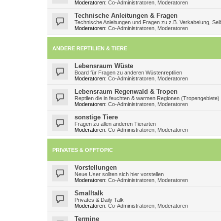
Moderatoren:
Co-Administratoren
,
Moderatoren
Technische Anleitungen & Fragen
Technische Anleitungen und Fragen zu z.B. Verkabelung, Selb
Moderatoren:
Co-Administratoren
,
Moderatoren
ANDERE REPTILIEN & TIERE
Lebensraum Wüste
Board für Fragen zu anderen Wüstenreptilien
Moderatoren:
Co-Administratoren
,
Moderatoren
Lebensraum Regenwald & Tropen
Reptilen die in feuchten & warmen Regionen (Tropengebiete)
Moderatoren:
Co-Administratoren
,
Moderatoren
sonstige Tiere
Fragen zu allen anderen Tierarten
Moderatoren:
Co-Administratoren
,
Moderatoren
PRIVATES & OFFTOPIC
Vorstellungen
Neue User sollten sich hier vorstellen
Moderatoren:
Co-Administratoren
,
Moderatoren
Smalltalk
Privates & Daily Talk
Moderatoren:
Co-Administratoren
,
Moderatoren
Termine