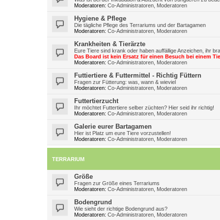
Moderatoren:
Co-Administratoren
,
Moderatoren
Hygiene & Pflege
Die tägliche Pflege des Terrariums und der Bartagamen
Moderatoren:
Co-Administratoren
,
Moderatoren
Krankheiten & Tierärzte
Eure Tiere sind krank oder haben auffällige Anzeichen, ihr br
Das Board ist kein Ersatz für einen Besuch bei einem Tie
Moderatoren:
Co-Administratoren
,
Moderatoren
Futtiertiere & Futtermittel - Richtig Füttern
Fragen zur Fütterung: was, wann & wieviel
Moderatoren:
Co-Administratoren
,
Moderatoren
Futtertierzucht
Ihr möchtet Futtertiere selber züchten? Hier seid ihr richtig!
Moderatoren:
Co-Administratoren
,
Moderatoren
Galerie eurer Bartagamen
Hier ist Platz um eure Tiere vorzustellen!
Moderatoren:
Co-Administratoren
,
Moderatoren
TERRARIUM
Größe
Fragen zur Größe eines Terrariums
Moderatoren:
Co-Administratoren
,
Moderatoren
Bodengrund
Wie sieht der richtige Bodengrund aus?
Moderatoren:
Co-Administratoren
,
Moderatoren