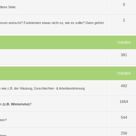
T
0
iese Seite.
h
e
T
2
 Forum wünscht? Funktioniert etwas nicht so, wie es sollte? Dann gehört
m
h
e
e
THEMEN
n
m
e
T
381
n
h
e
THEMEN
m
T
492
e
e wie z.B. der Häutung, Geschlechter- & Artenbestimmung
h
n
e
T
1664
en
(z.B. Winterruhe)
?
m
h
e
T
e
544
hten?
n
h
m
e
T
e
256
chten