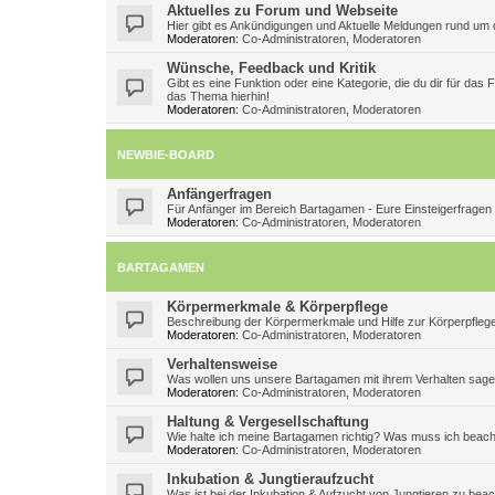
Aktuelles zu Forum und Webseite
Hier gibt es Ankündigungen und Aktuelle Meldungen rund um d
Moderatoren:
Co-Administratoren
,
Moderatoren
Wünsche, Feedback und Kritik
Gibt es eine Funktion oder eine Kategorie, die du dir für das
das Thema hierhin!
Moderatoren:
Co-Administratoren
,
Moderatoren
NEWBIE-BOARD
Anfängerfragen
Für Anfänger im Bereich Bartagamen - Eure Einsteigerfragen
Moderatoren:
Co-Administratoren
,
Moderatoren
BARTAGAMEN
Körpermerkmale & Körperpflege
Beschreibung der Körpermerkmale und Hilfe zur Körperpfleg
Moderatoren:
Co-Administratoren
,
Moderatoren
Verhaltensweise
Was wollen uns unsere Bartagamen mit ihrem Verhalten sag
Moderatoren:
Co-Administratoren
,
Moderatoren
Haltung & Vergesellschaftung
Wie halte ich meine Bartagamen richtig? Was muss ich beac
Moderatoren:
Co-Administratoren
,
Moderatoren
Inkubation & Jungtieraufzucht
Was ist bei der Inkubation & Aufzucht von Jungtieren zu bea