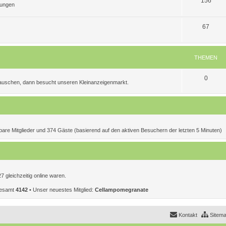
156
tungen
n
m
h
T
e
e
67
h
n
m
e
e
THEMEN
m
n
T
0
e
 tauschen, dann besucht unseren Kleinanzeigenmarkt.
h
n
e
m
e
htbare Mitglieder und 374 Gäste (basierend auf den aktiven Besuchern der letzten 5 Minuten)
n
 gleichzeitig online waren.
sgesamt
4142
• Unser neuestes Mitglied:
CelIampomegranate
Kontakt
Sitem