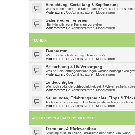
Einrichtung, Gestaltung & Bepflanzung
Was sollte in keinem Terrarium fehlen? Wie kann ich es einri
Moderatoren:
Co-Administratoren
,
Moderatoren
Galerie eurer Terrarien
Hier könnt ihr eure Terrarien vorstellen
Moderatoren:
Co-Administratoren
,
Moderatoren
TECHNIK
Temperatur
Wie erreiche ich die richtige Temperatur?
Moderatoren:
Co-Administratoren
,
Moderatoren
Beleuchtung & UV-Versorgung
Welche Beleuchtungseinrichtungen werden benötigt? Wie gew
Moderatoren:
Co-Administratoren
,
Moderatoren
Luftfeuchtigkeit
Wie hoch sollte die Luftfeuchtigkeit sein? Wie erreiche ich die
Moderatoren:
Co-Administratoren
,
Moderatoren
Neuerungen, Erfahrungsberichte, Tipps & Trick
Technische Neuerungen, Erfahrungsautausch über technisch
Moderatoren:
Co-Administratoren
,
Moderatoren
ANLEITUNGEN & HALTUNGSBERICHTE
Terrarium- & Rückwandbau
Anleitung zum Bau eines Terrariums oder einer Rückwand