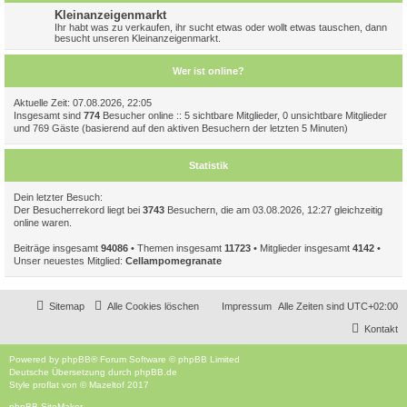
Kleinanzeigenmarkt
Ihr habt was zu verkaufen, ihr sucht etwas oder wollt etwas tauschen, dann
besucht unseren Kleinanzeigenmarkt.
Wer ist online?
Aktuelle Zeit: 07.08.2026, 22:05
Insgesamt sind
774
Besucher online :: 5 sichtbare Mitglieder, 0 unsichtbare Mitglieder
und 769 Gäste (basierend auf den aktiven Besuchern der letzten 5 Minuten)
Statistik
Dein letzter Besuch:
Der Besucherrekord liegt bei
3743
Besuchern, die am 03.08.2026, 12:27 gleichzeitig
online waren.
Beiträge insgesamt
94086
• Themen insgesamt
11723
• Mitglieder insgesamt
4142
•
Unser neuestes Mitglied:
CelIampomegranate
Sitemap
Alle Cookies löschen
Impressum
Alle Zeiten sind
UTC+02:00
Kontakt
Powered by
phpBB
® Forum Software © phpBB Limited
Deutsche Übersetzung durch
phpBB.de
Style
proflat
von ©
Mazeltof
2017
phpBB SiteMaker