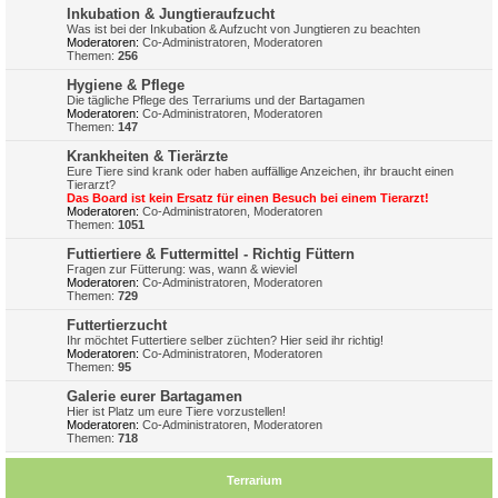
Inkubation & Jungtieraufzucht
Was ist bei der Inkubation & Aufzucht von Jungtieren zu beachten
Moderatoren:
Co-Administratoren
,
Moderatoren
Themen:
256
Hygiene & Pflege
Die tägliche Pflege des Terrariums und der Bartagamen
Moderatoren:
Co-Administratoren
,
Moderatoren
Themen:
147
Krankheiten & Tierärzte
Eure Tiere sind krank oder haben auffällige Anzeichen, ihr braucht einen
Tierarzt?
Das Board ist kein Ersatz für einen Besuch bei einem Tierarzt!
Moderatoren:
Co-Administratoren
,
Moderatoren
Themen:
1051
Futtiertiere & Futtermittel - Richtig Füttern
Fragen zur Fütterung: was, wann & wieviel
Moderatoren:
Co-Administratoren
,
Moderatoren
Themen:
729
Futtertierzucht
Ihr möchtet Futtertiere selber züchten? Hier seid ihr richtig!
Moderatoren:
Co-Administratoren
,
Moderatoren
Themen:
95
Galerie eurer Bartagamen
Hier ist Platz um eure Tiere vorzustellen!
Moderatoren:
Co-Administratoren
,
Moderatoren
Themen:
718
Terrarium