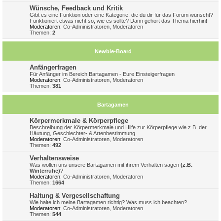
Wünsche, Feedback und Kritik
Gibt es eine Funktion oder eine Kategorie, die du dir für das Forum wünscht?
Funktioniert etwas nicht so, wie es sollte? Dann gehört das Thema hierhin!
Moderatoren:
Co-Administratoren
,
Moderatoren
Themen:
2
Newbie-Board
Anfängerfragen
Für Anfänger im Bereich Bartagamen - Eure Einsteigerfragen
Moderatoren:
Co-Administratoren
,
Moderatoren
Themen:
381
Bartagamen
Körpermerkmale & Körperpflege
Beschreibung der Körpermerkmale und Hilfe zur Körperpflege wie z.B. der
Häutung, Geschlechter- & Artenbestimmung
Moderatoren:
Co-Administratoren
,
Moderatoren
Themen:
492
Verhaltensweise
Was wollen uns unsere Bartagamen mit ihrem Verhalten sagen
(z.B.
Winterruhe)
?
Moderatoren:
Co-Administratoren
,
Moderatoren
Themen:
1664
Haltung & Vergesellschaftung
Wie halte ich meine Bartagamen richtig? Was muss ich beachten?
Moderatoren:
Co-Administratoren
,
Moderatoren
Themen:
544