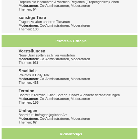
Reptilen die in feuchten & warmen Regionen (Tropengebiete) leben
Moderatoren:
Co-Administratoren
,
Moderatoren
Themen:
54
sonstige Tiere
Fragen zu allen anderen Tierarten
Moderatoren:
Co-Administratoren
,
Moderatoren
Themen:
130
Privates & Offtopic
Vorstellungen
Neue User sollten sich hier vorstellen
Moderatoren:
Co-Administratoren
,
Moderatoren
Themen:
911
Smalltalk
Privates & Daily Talk
Moderatoren:
Co-Administratoren
,
Moderatoren
Themen:
438
Termine
Board für Termine: Chat, Börsen, Shows & andere Veranstalltungen
Moderatoren:
Co-Administratoren
,
Moderatoren
Themen:
156
Umfragen
Board für Umfragen jeglicher Art
Moderatoren:
Co-Administratoren
,
Moderatoren
Themen:
67
Kleinanzeiger