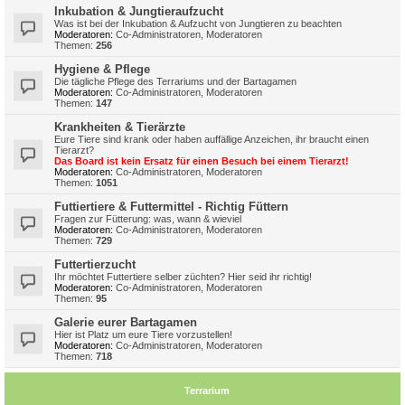
Inkubation & Jungtieraufzucht
Was ist bei der Inkubation & Aufzucht von Jungtieren zu beachten
Moderatoren:
Co-Administratoren
,
Moderatoren
Themen:
256
Hygiene & Pflege
Die tägliche Pflege des Terrariums und der Bartagamen
Moderatoren:
Co-Administratoren
,
Moderatoren
Themen:
147
Krankheiten & Tierärzte
Eure Tiere sind krank oder haben auffällige Anzeichen, ihr braucht einen
Tierarzt?
Das Board ist kein Ersatz für einen Besuch bei einem Tierarzt!
Moderatoren:
Co-Administratoren
,
Moderatoren
Themen:
1051
Futtiertiere & Futtermittel - Richtig Füttern
Fragen zur Fütterung: was, wann & wieviel
Moderatoren:
Co-Administratoren
,
Moderatoren
Themen:
729
Futtertierzucht
Ihr möchtet Futtertiere selber züchten? Hier seid ihr richtig!
Moderatoren:
Co-Administratoren
,
Moderatoren
Themen:
95
Galerie eurer Bartagamen
Hier ist Platz um eure Tiere vorzustellen!
Moderatoren:
Co-Administratoren
,
Moderatoren
Themen:
718
Terrarium