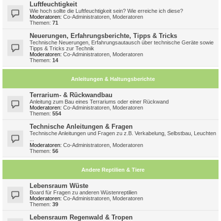
Luftfeuchtigkeit
Wie hoch sollte die Luftfeuchtigkeit sein? Wie erreiche ich diese?
Moderatoren:
Co-Administratoren
,
Moderatoren
Themen:
71
Neuerungen, Erfahrungsberichte, Tipps & Tricks
Technische Neuerungen, Erfahrungsautausch über technische Geräte sowie
Tipps & Tricks zur Technik
Moderatoren:
Co-Administratoren
,
Moderatoren
Themen:
14
Anleitungen & Haltungsberichte
Terrarium- & Rückwandbau
Anleitung zum Bau eines Terrariums oder einer Rückwand
Moderatoren:
Co-Administratoren
,
Moderatoren
Themen:
554
Technische Anleitungen & Fragen
Technische Anleitungen und Fragen zu z.B. Verkabelung, Selbstbau, Leuchten
...
Moderatoren:
Co-Administratoren
,
Moderatoren
Themen:
56
Andere Reptilien & Tiere
Lebensraum Wüste
Board für Fragen zu anderen Wüstenreptilien
Moderatoren:
Co-Administratoren
,
Moderatoren
Themen:
39
Lebensraum Regenwald & Tropen