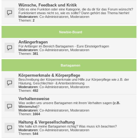
Wünsche, Feedback und Kritik
Gibt es eine Funktion oder eine Kategorie, die du dir für das Forum wünscht?
Funktioniert etwas nicht so, wie es sollte? Dann gehört das Thema hierhin!
Moderatoren:
Co-Administratoren
,
Moderatoren
Themen:
2
Newbie-Board
Anfängerfragen
Für Anfänger im Bereich Bartagamen - Eure Einsteigerfragen
Moderatoren:
Co-Administratoren
,
Moderatoren
Themen:
381
Bartagamen
Körpermerkmale & Körperpflege
Beschreibung der Körpermerkmale und Hilfe zur Körperpflege wie z.B. der
Häutung, Geschlechter- & Artenbestimmung
Moderatoren:
Co-Administratoren
,
Moderatoren
Themen:
492
Verhaltensweise
Was wollen uns unsere Bartagamen mit ihrem Verhalten sagen
(z.B.
Winterruhe)
?
Moderatoren:
Co-Administratoren
,
Moderatoren
Themen:
1664
Haltung & Vergesellschaftung
Wie halte ich meine Bartagamen richtig? Was muss ich beachten?
Moderatoren:
Co-Administratoren
,
Moderatoren
Themen:
544