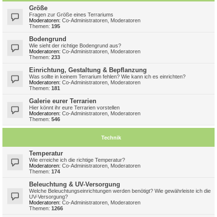
Größe
Fragen zur Größe eines Terrariums
Moderatoren:
Co-Administratoren
,
Moderatoren
Themen:
195
Bodengrund
Wie sieht der richtige Bodengrund aus?
Moderatoren:
Co-Administratoren
,
Moderatoren
Themen:
233
Einrichtung, Gestaltung & Bepflanzung
Was sollte in keinem Terrarium fehlen? Wie kann ich es einrichten?
Moderatoren:
Co-Administratoren
,
Moderatoren
Themen:
181
Galerie eurer Terrarien
Hier könnt ihr eure Terrarien vorstellen
Moderatoren:
Co-Administratoren
,
Moderatoren
Themen:
546
Technik
Temperatur
Wie erreiche ich die richtige Temperatur?
Moderatoren:
Co-Administratoren
,
Moderatoren
Themen:
174
Beleuchtung & UV-Versorgung
Welche Beleuchtungseinrichtungen werden benötigt? Wie gewährleiste ich die
UV-Versorgung?
Moderatoren:
Co-Administratoren
,
Moderatoren
Themen:
1266