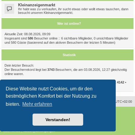
Kleinanzeigenmarkt
Ihr habt was zu verkaufen, ihr sucht etwas oder wollt etwas tauschen, dann
besucht unseren Kleinanzeigenmarkt.
Wer ist online?
Aktuelle Zeit: 08.08.2026, 09:09
Insgesamt sind
586
Besucher online :: 6 sichtbare Mitglieder, 0 unsichtbare Mitglieder
und 580 Gäste (basierend auf den aktiven Besuchern der letzten 5 Minuten)
Statistik
Dein letzter Besuch:
Der Besucherrekord liegt bei
3743
Besuchern, die am 03.08.2026, 12:27 gleichzeitig
online waren.
Beiträge insgesamt
94086
• Themen insgesamt
11723
• Mitglieder insgesamt
4142
•
Unser neuestes Mitglied:
CelIampomegranate
Diese Website nutzt Cookies, um dir den
bestmöglichen Komfort bei der Nutzung zu
Alle Zeiten sind
UTC+02:00
bieten.
Mehr erfahren
Powered by
phpBB
® Forum Software © phpBB Limited
Deutsche Übersetzung durch
phpBB.de
Verstanden!
Style
proflat
von ©
Mazeltof
2017
phpBB SiteMaker
Datenschutz
|
Nutzungsbedingungen