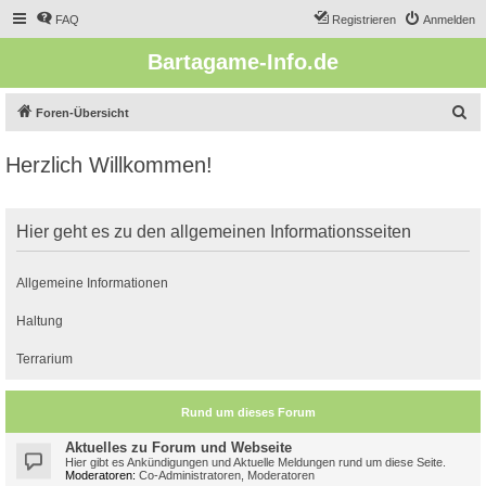
FAQ
Registrieren
Anmelden
Bartagame-Info.de
S
Foren-Übersicht
u
Herzlich Willkommen!
c
h
e
Hier geht es zu den allgemeinen Informationsseiten
Allgemeine Informationen
Haltung
Terrarium
Rund um dieses Forum
Aktuelles zu Forum und Webseite
Hier gibt es Ankündigungen und Aktuelle Meldungen rund um diese Seite.
Moderatoren:
Co-Administratoren
,
Moderatoren