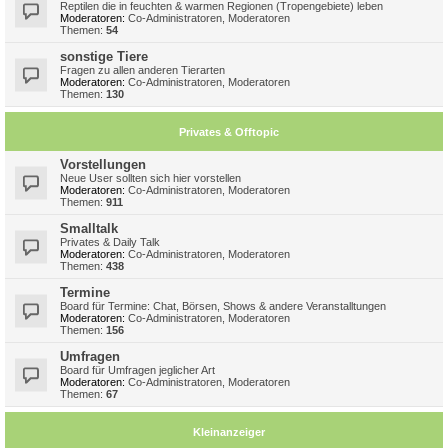
Reptilen die in feuchten & warmen Regionen (Tropengebiete) leben
Moderatoren:
Co-Administratoren
,
Moderatoren
Themen:
54
sonstige Tiere
Fragen zu allen anderen Tierarten
Moderatoren:
Co-Administratoren
,
Moderatoren
Themen:
130
Privates & Offtopic
Vorstellungen
Neue User sollten sich hier vorstellen
Moderatoren:
Co-Administratoren
,
Moderatoren
Themen:
911
Smalltalk
Privates & Daily Talk
Moderatoren:
Co-Administratoren
,
Moderatoren
Themen:
438
Termine
Board für Termine: Chat, Börsen, Shows & andere Veranstalltungen
Moderatoren:
Co-Administratoren
,
Moderatoren
Themen:
156
Umfragen
Board für Umfragen jeglicher Art
Moderatoren:
Co-Administratoren
,
Moderatoren
Themen:
67
Kleinanzeiger