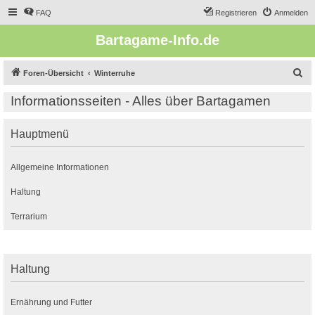
FAQ
Registrieren
Anmelden
Bartagame-Info.de
S
Foren-Übersicht
Winterruhe
u
Informationsseiten - Alles über Bartagamen
c
h
Hauptmenü
e
Allgemeine Informationen
Haltung
Terrarium
Haltung
Ernährung und Futter