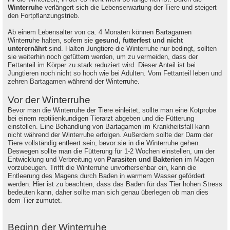
Winterruhe
verlängert sich die Lebenserwartung der Tiere und steigert
den Fortpflanzungstrieb.
Ab einem Lebensalter von ca. 4 Monaten können Bartagamen
Winterruhe halten, sofern sie
gesund, futterfest und nicht
unterernährt
sind. Halten Jungtiere die Winterruhe nur bedingt, sollten
sie weiterhin noch gefüttern werden, um zu vermeiden, dass der
Fettanteil im Körper zu stark reduziert wird. Dieser Anteil ist bei
Jungtieren noch nicht so hoch wie bei Adulten. Vom Fettanteil leben und
zehren Bartagamen während der Winterruhe.
Vor der Winterruhe
Bevor man die Winterruhe der Tiere einleitet, sollte man eine Kotprobe
bei einem reptilienkundigen Tierarzt abgeben und die Fütterung
einstellen. Eine Behandlung von Bartagamen im Krankheitsfall kann
nicht während der Winterruhe erfolgen. Außerdem sollte der Darm der
Tiere vollständig entleert sein, bevor sie in die Winterruhe gehen.
Deswegen sollte man die Fütterung für 1-2 Wochen einstellen, um der
Entwicklung und Verbreitung von
Parasiten und Bakterien
im Magen
vorzubeugen. Trifft die Winterruhe unvorhersehbar ein, kann die
Entleerung des Magens durch Baden in warmem Wasser gefördert
werden. Hier ist zu beachten, dass das Baden für das Tier hohen Stress
bedeuten kann, daher sollte man sich genau überlegen ob man dies
dem Tier zumutet.
Beginn der Winterruhe