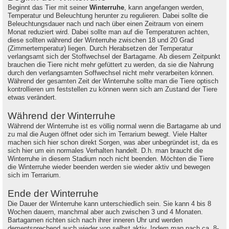
Beginnt das Tier mit seiner
Winterruhe
, kann angefangen werden,
Temperatur und Beleuchtung herunter zu regulieren. Dabei sollte die
Beleuchtungsdauer nach und nach über einen Zeitraum von einem
Monat reduziert wird. Dabei sollte man auf die Temperaturen achten,
diese sollten während der Winterruhe zwischen 18 und 20 Grad
(Zimmertemperatur) liegen. Durch Herabsetzen der Temperatur
verlangsamt sich der Stoffwechsel der Bartagame. Ab diesem Zeitpunkt
brauchen die Tiere nicht mehr gefüttert zu werden, da sie die Nahrung
durch den verlangsamten Soffwechsel nicht mehr verarbeiten können.
Während der gesamten Zeit der Winterruhe sollte man die Tiere optisch
kontrollieren um feststellen zu können wenn sich am Zustand der Tiere
etwas verändert.
Während der Winterruhe
Während der Winterruhe ist es völlig normal wenn die Bartagame ab und
zu mal die Augen öffnet oder sich im Terrarium bewegt. Viele Halter
machen sich hier schon direkt Sorgen, was aber unbegründet ist, da es
sich hier um ein normales Verhalten handelt. D.h. man braucht die
Winterruhe in diesem Stadium noch nicht beenden. Möchten die Tiere
die Winterruhe wieder beenden werden sie wieder aktiv und bewegen
sich im Terrarium.
Ende der Winterruhe
Die Dauer der Winterruhe kann unterschiedlich sein. Sie kann 4 bis 8
Wochen dauern, manchmal aber auch zwischen 3 und 4 Monaten.
Bartagamen richten sich nach ihrer inneren Uhr und werden
dementsprechend auch wieder von selbst aktiv. Indem man nach ca. 8-