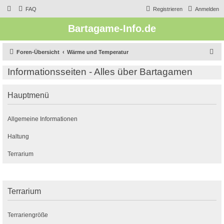
FAQ
Registrieren
Anmelden
Bartagame-Info.de
S
Foren-Übersicht
Wärme und Temperatur
u
Informationsseiten - Alles über Bartagamen
c
h
Hauptmenü
e
Allgemeine Informationen
Haltung
Terrarium
Terrarium
Terrariengröße