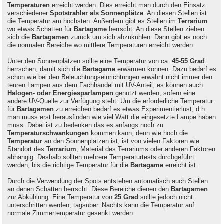
Temperaturen
erreicht werden. Dies erreicht man durch den Einsatz
verschiedener
Spotstrahler als Sonnenplätze
. An diesen Stellen ist
die Temperatur am höchsten. Außerdem gibt es Stellen im
Terrarium
wo etwas Schatten für
Bartagame
herrscht. An diese Stellen ziehen
sich die
Bartagamen
zurück um sich abzukühlen. Dann gibt es noch
die normalen Bereiche wo mittlere Temperaturen erreicht werden.
Unter den Sonnenplätzen sollte eine Temperatur von ca.
45-55 Grad
herrschen, damit sich die
Bartagame
erwärmen können. Dazu bedarf es
schon wie bei den Beleuchtungseinrichtungen erwähnt nicht immer den
teuren Lampen aus dem Fachhandel mit UV-Anteil, es können auch
Halogen- oder Energiesparlampen
genutzt werden, sofern eine
andere UV-Quelle zur Verfügung steht. Um die erforderliche Temperatur
für
Bartagamen
zu erreichen bedarf es etwas Experimentierlust, d.h.
man muss erst herausfinden wie viel Watt die eingesetzte Lampe haben
muss. Dabei ist zu bedenken das es anfangs noch zu
Temperaturschwankungen
kommen kann, denn wie hoch die
Temperatur
an den Sonnenplätzen ist, ist von vielen Faktoren wie
Standort des
Terrarium
, Material des Terrariums oder anderen Faktoren
abhängig. Deshalb sollten mehrere Temperaturtests durchgeführt
werden, bis die richtige Temperatur für die
Bartagame
erreicht ist.
Durch die Verwendung der Spots entstehen automatisch auch Stellen
an denen Schatten herrscht. Diese Bereiche dienen den
Bartagamen
zur Abkühlung. Eine Temperatur von
25 Grad
sollte jedoch nicht
unterschritten werden, tagsüber. Nachts kann die Temperatur auf
normale Zimmertemperatur gesenkt werden.