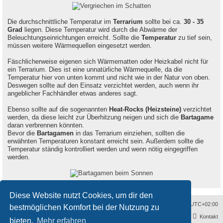
Die durchschnittliche Temperatur im
Terrarium
sollte bei ca.
30 - 35
Grad
liegen. Diese Temperatur wird durch die Abwärme der
Beleuchtungseinrichtungen erreicht. Sollte die
Temperatur
zu tief sein,
müssen weitere Wärmequellen eingesetzt werden.
Fäschlicherweise eigenen sich Wärmematten oder Heizkabel nicht für
ein Terrarium. Dies ist eine unnatürliche Wärmequelle, da die
Temperatur hier von unten kommt und nicht wie in der Natur von oben.
Deswegen sollte auf den Einsatz verzichtet werden, auch wenn ihr
angeblicher Fachhändler etwas anderes sagt.
Ebenso sollte auf die sogenannten
Heat-Rocks (Heizsteine)
verzichtet
werden, da diese leicht zur Überhitzung neigen und sich die
Bartagame
daran verbrennen könnten.
Bevor die
Bartagamen
in das Terrarium einziehen, sollten die
erwähnten Temperaturen konstant erreicht sein. Außerdem sollte die
Temperatur ständig kontrolliert werden und wenn nötig eingegriffen
werden.
Diese Website nutzt Cookies, um dir den
Sitemap
Alle Cookies löschen
Impressum
Alle Zeiten sind
UTC+02:00
bestmöglichen Komfort bei der Nutzung zu
Kontakt
bieten.
Mehr erfahren